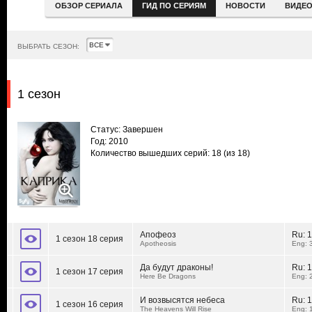
ОБЗОР СЕРИАЛА
ГИД ПО СЕРИЯМ
НОВОСТИ
ВИДЕ
ВЫБРАТЬ СЕЗОН:
1 сезон
Статус: Завершен
Год: 2010
Количество вышедших серий: 18
(из 18)
Апофеоз
Ru:
1
1 сезон 18 серия
Apotheosis
Eng: 
Да будут драконы!
Ru:
1
1 сезон 17 серия
Here Be Dragons
Eng: 
И возвысятся небеса
Ru:
1
1 сезон 16 серия
The Heavens Will Rise
Eng: 