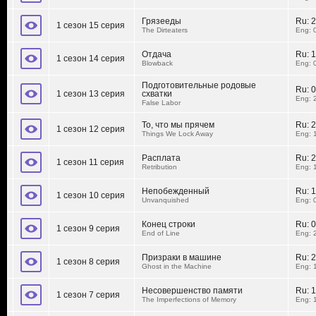
Грязееды
Ru:
2
1 сезон 15 серия
The Dirteaters
Eng: 
Отдача
Ru:
1
1 сезон 14 серия
Blowback
Eng: 
Подготовительные родовые
Ru:
0
1 сезон 13 серия
схватки
Eng: 
False Labor
То, что мы прячем
Ru:
2
1 сезон 12 серия
Things We Lock Away
Eng: 
Расплата
Ru:
2
1 сезон 11 серия
Retribution
Eng: 
Непобежденный
Ru:
1
1 сезон 10 серия
Unvanquished
Eng: 
Конец строки
Ru:
0
1 сезон 9 серия
End of Line
Eng: 
Призраки в машине
Ru:
2
1 сезон 8 серия
Ghost in the Machine
Eng: 
Несовершенство памяти
Ru:
1
1 сезон 7 серия
The Imperfections of Memory
Eng: 