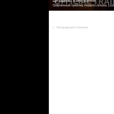
Цитадель: Хани Банни
Озвученный трейлер первого сезона. Lost
Предыдущая страница