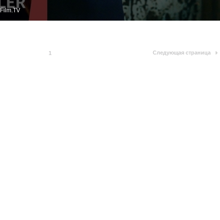
Film.TV
Следующая страница
1