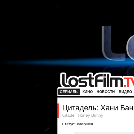
СЕРИАЛЫ
КИНО
НОВОСТИ
ВИДЕО
Цитадель: Хани Бан
Citadel: Honey Bunny
Статус: Завершен