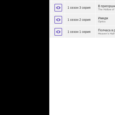
В пригоршн
1 сезон 3 серия
The Hollow of
Имидж
1 сезон 2 серия
Optics
Полчаса в 
1 сезон 1 серия
Heaven's Half