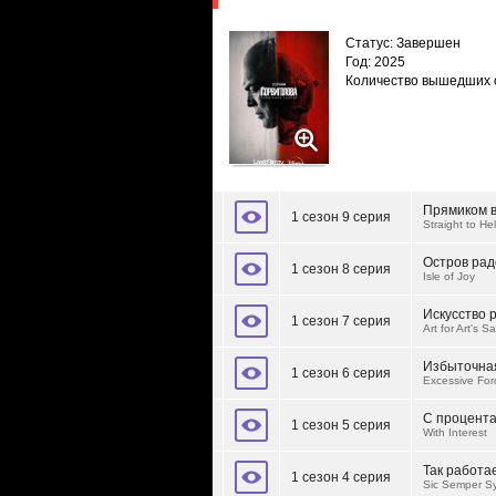
Статус: Завершен
Год: 2025
Количество вышедших 
Прямиком в
1 сезон 9 серия
Straight to Hel
Остров рад
1 сезон 8 серия
Isle of Joy
Искусство 
1 сезон 7 серия
Art for Art's S
Избыточна
1 сезон 6 серия
Excessive For
С процент
1 сезон 5 серия
With Interest
Так работа
1 сезон 4 серия
Sic Semper S