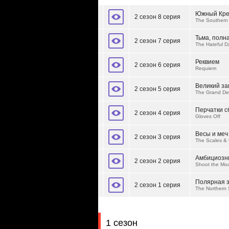
Южный Кре
2 сезон 8 серия
The Southern
Тьма, полн
2 сезон 7 серия
The Hateful D
Реквием
2 сезон 6 серия
Requiem
Великий з
2 сезон 5 серия
The Grand De
Перчатки 
2 сезон 4 серия
Gloves Off
Весы и меч
2 сезон 3 серия
The Scales &
Амбициозн
2 сезон 2 серия
Shoot the Mo
Полярная 
2 сезон 1 серия
The Northern 
1 сезон