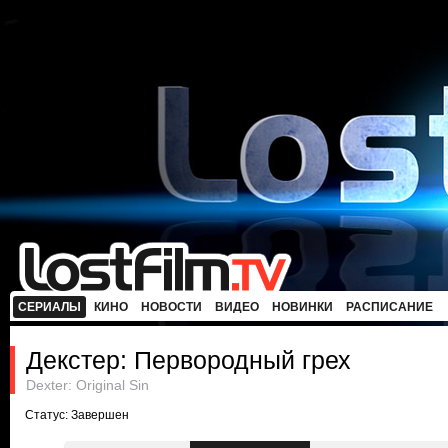
СЕРИАЛЫ
КИНО
НОВОСТИ
ВИДЕО
НОВИНКИ
РАСПИСАНИЕ
Декстер: Первородный грех
Dexter: Original Sin
Статус: Завершен