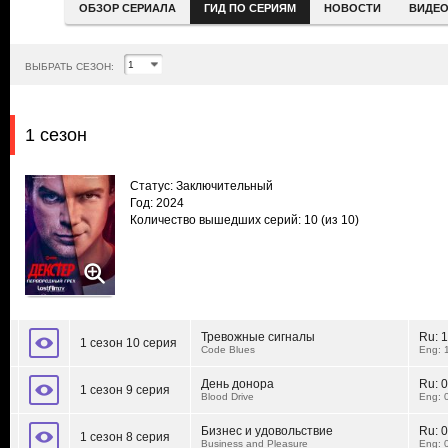
ОБЗОР СЕРИАЛА
ГИД ПО СЕРИЯМ
НОВОСТИ
ВИДЕ
ВЫБРАТЬ СЕЗОН:
1 сезон
Статус: Заключительный
Год: 2024
Количество вышедших серий: 10
(из 10)
Тревожные сигналы
Ru:
1
1 сезон 10 серия
Code Blues
Eng: 
День донора
Ru:
0
1 сезон 9 серия
Blood Drive
Eng: 
Бизнес и удовольствие
Ru:
0
1 сезон 8 серия
Business and Pleasure
Eng: 