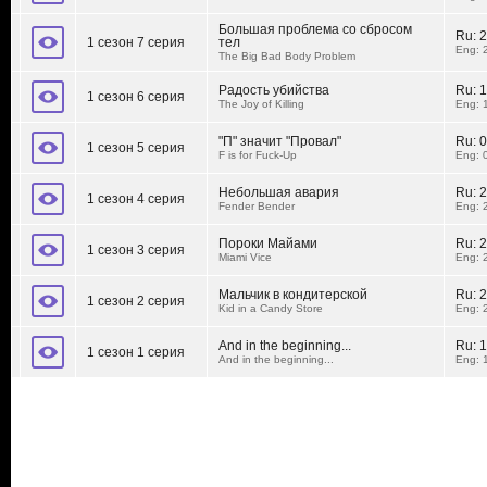
Большая проблема со сбросом
Ru:
2
1 сезон 7 серия
тел
Eng: 
The Big Bad Body Problem
Радость убийства
Ru:
1
1 сезон 6 серия
The Joy of Killing
Eng: 
"П" значит "Провал"
Ru:
0
1 сезон 5 серия
F is for Fuck-Up
Eng: 
Небольшая авария
Ru:
2
1 сезон 4 серия
Fender Bender
Eng: 
Пороки Майами
Ru:
2
1 сезон 3 серия
Miami Vice
Eng: 
Мальчик в кондитерской
Ru:
2
1 сезон 2 серия
Kid in a Candy Store
Eng: 
And in the beginning...
Ru:
1
1 сезон 1 серия
And in the beginning...
Eng: 