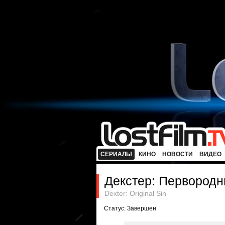
СЕРИАЛЫ
КИНО
НОВОСТИ
ВИДЕО
Декстер: Первородн
Dexter: Original Sin
Статус: Завершен