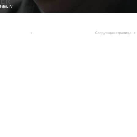
Film.TV
Следующая страница
1