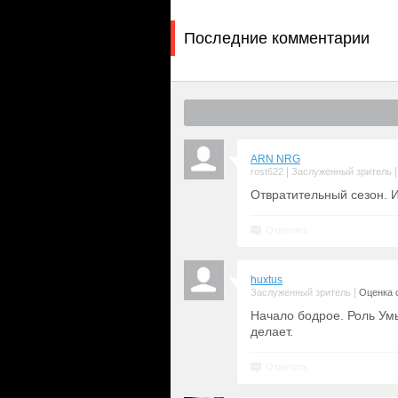
Последние комментарии
ARN NRG
|
rost622
Заслуженный зритель
Отвратительный сезон. И
Ответить
huxtus
|
Заслуженный зритель
Оценка с
Начало бодрое. Роль Умы
делает.
Ответить