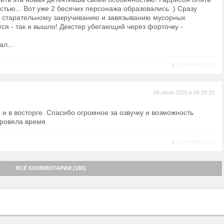
стью... Вот уже 2 бесячих персонажа образовались :) Сразу
го старательному закручиванию и завязыванию мусорных
тся - так и вышло! Декстер убегающий через форточку -
л...
|
Пожаловаться
06 июля 2026 в 09:28:29
 и в восторге. Спасибо огромное за озвучку и возможность
провела время.
|
Пожаловаться
ВСЕ КОММЕНТАРИИ (185)