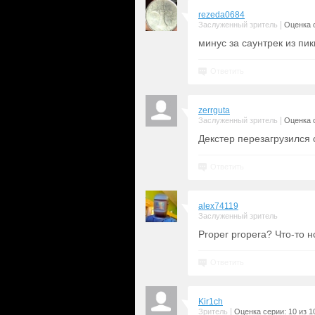
rezeda0684
|
Заслуженный зритель
Оценка с
минус за саунтрек из пи
Ответить
zerrguta
|
Заслуженный зритель
Оценка с
Декстер перезагрузился
Ответить
alex74119
Заслуженный зритель
Proper propera? Что-то н
Ответить
Kir1ch
|
Зритель
Оценка серии: 10 из 1