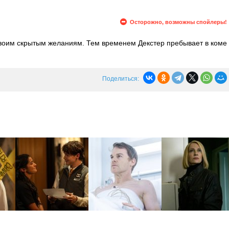
Осторожно, возможны спойлеры!
своим скрытым желаниям. Тем временем Декстер пребывает в коме
 себя и проходит курс физиотерапии. Узнав о том, что Гаррисон
 сбегает из больницы, чтобы найти сына.
Поделиться: