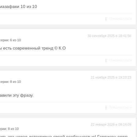
мазафаки 10 из 10
|
Пожаловаться
30 сентября 2025 в 18:41:56
ерии: 6 из 10
 есть современный тренд © К.О
|
Пожаловаться
21 ноября 2025 в 19:23:23
ерии: 8 из 10
бавили эту фразу.
|
Пожаловаться
22 января 2026 в 09:14:09
рии: 8 из 10
сить эта новая детективша своей особенностью! Гаррисон опять