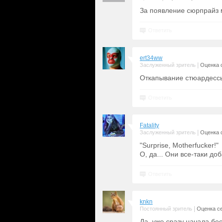
За появление сюрпрайз 
Ответить
ert34ww
|
Заслуженный зритель
Оценка с
Откапывание стюардессы
Ответить
Fatality
|
Заслуженный зритель
Оценка с
"Surprise, Motherfucker!"
О, да... Они все-таки до
Ответить
knkn
|
Постоянный зритель
Оценка се
Да, уже сразу начала бе