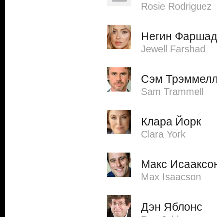
Rosie Rodriguez
Негин Фаршад
Jewell Farshad
Сэм Трэммел
Sam Trammell
Клара Йорк
Clara York
Макс Исааксо
Max Isaacson
Дэн Яблонс