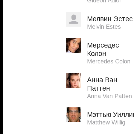
Gideon Adlon
Мелвин Эстес
Melvin Estes
Мерседес
Колон
Mercedes Colon
Анна Ван
Паттен
Anna Van Patten
Мэттью Уилли
Matthew Willig