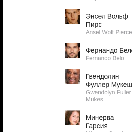
Энсел Вольф
Пирс
Ansel Wolf Pierce
Фернандо Бел
Fernando Belo
Гвендолин
Фуллер Муке
Gwendolyn Fuller
Mukes
Минерва
Гарсия