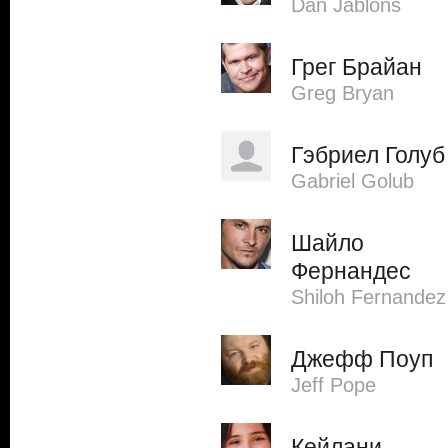
Dan Jablons
Грег Брайан
Greg Bryan
Гэбриел Голуб
Gabriel Golub
Шайло
Фернандес
Shiloh Fernandez
Джефф Поуп
Jeff Pope
Кейлани