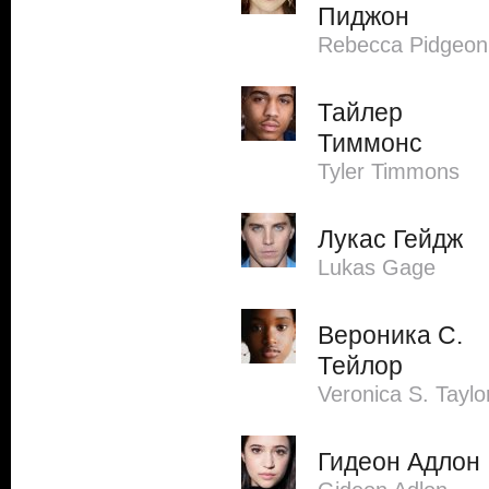
Пиджон
Rebecca Pidgeon
Тайлер
Тиммонс
Tyler Timmons
Лукас Гейдж
Lukas Gage
Вероника С.
Тейлор
Veronica S. Taylo
Гидеон Адлон