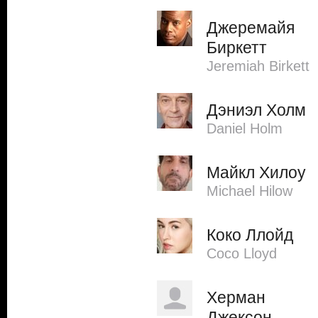
Джеремайя
Биркетт
Jeremiah Birkett
Дэниэл Холм
Daniel Holm
Майкл Хилоу
Michael Hilow
Коко Ллойд
Coco Lloyd
Херман
Джексон