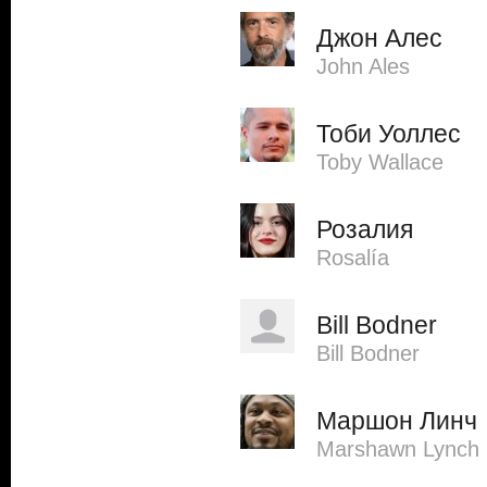
Джон Алес
John Ales
Тоби Уоллес
Toby Wallace
Розалия
Rosalía
Bill Bodner
Bill Bodner
Маршон Линч
Marshawn Lynch