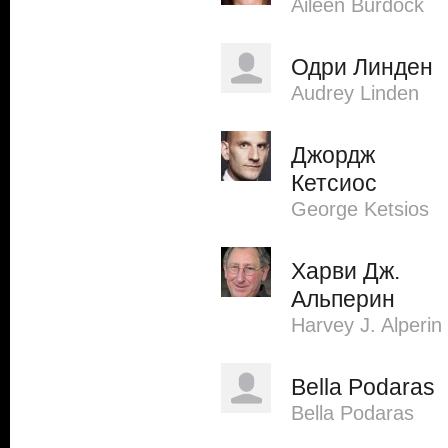
Aileen Burdock
Одри Линден
Audrey Linden
Джордж
Кетсиос
George Ketsios
Харви Дж.
Альперин
Harvey J. Alperin
Bella Podaras
Bella Podaras