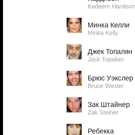
Kadeem Hardiso
Минка Келли
Minka Kelly
Джек Топалян
Jack Topalian
Брюс Уэкслер
Bruce Wexler
Зак Штайнер
Zak Steiner
Ребекка