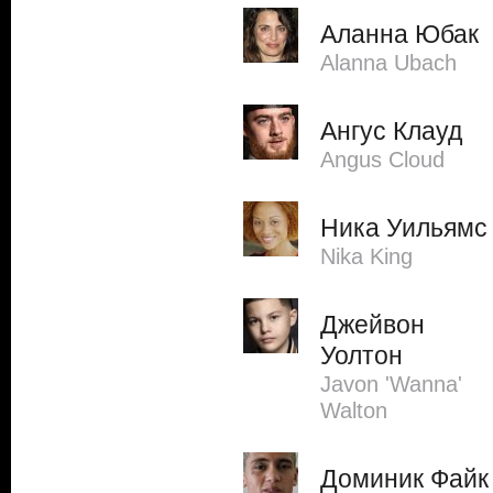
Аланна Юбак
Alanna Ubach
Ангус Клауд
Angus Cloud
Ника Уильямс
Nika King
Джейвон
Уолтон
Javon 'Wanna'
Walton
Доминик Файк