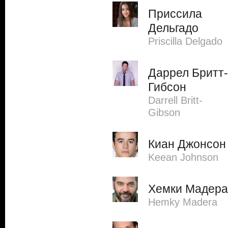
Приссила
Дельгадо
Priscilla Delgado
Даррел Бритт-
Гибсон
Darrell Britt-
Gibson
Киан Джонсон
Keean Johnson
Хемки Мадера
Hemky Madera