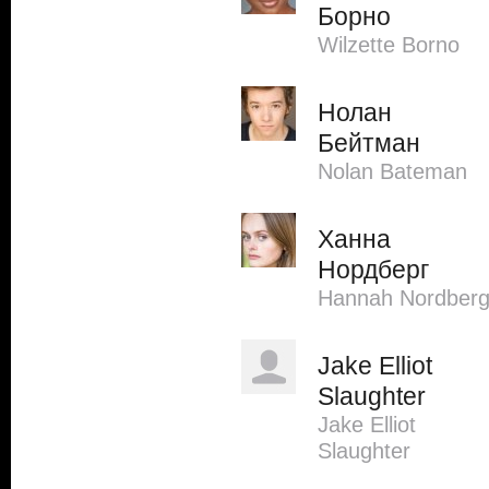
Борно
Wilzette Borno
Нолан
Бейтман
Nolan Bateman
Ханна
Нордберг
Hannah Nordber
Jake Elliot
Slaughter
Jake Elliot
Slaughter