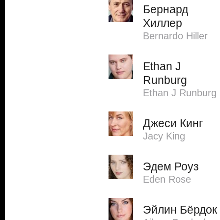
Бернард
Хиллер
Bernardo Hiller
Ethan J
Runburg
Ethan J Runburg
Джеси Кинг
Jacy King
Эдем Роуз
Eden Rose
Эйлин Бёрдок