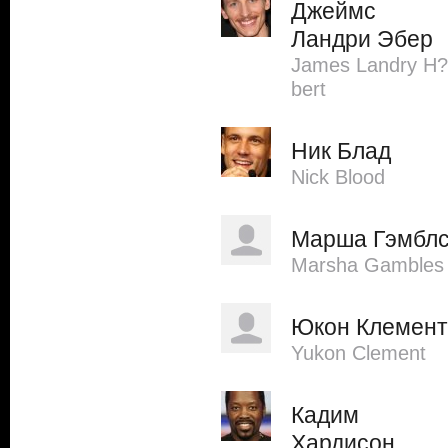
Джеймс
Ландри Эбер
James Landry H?
bert
Ник Блад
Nick Blood
Марша Гэмбл
Marsha Gambles
Юкон Клемент
Yukon Clement
Кадим
Хардисон