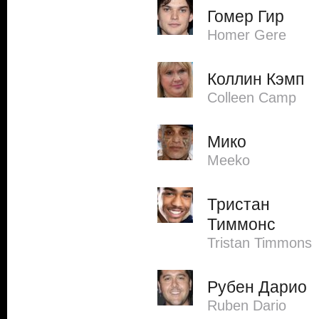
Гомер Гир
Homer Gere
Коллин Кэмп
Colleen Camp
Мико
Meeko
Тристан
Тиммонс
Tristan Timmons
Рубен Дарио
Ruben Dario