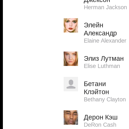
Herman Jackson
Элейн
Александр
Elaine Alexander
Элиз Лутман
Elise Luthman
Бетани
Клэйтон
Bethany Clayton
Дерон Кэш
DeRon Cash