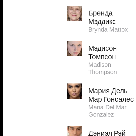
Бренда
Мэддикс
Brynda Mattox
Мэдисон
Томпсон
Madison
Thompson
Мария Дель
Мар Гонсалес
Maria Del Mar
Gonzalez
Дэниэл Рэй