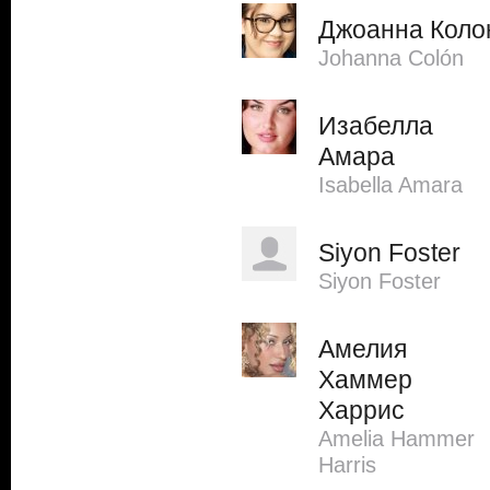
Джоанна Коло
Johanna Colón
Изабелла
Амара
Isabella Amara
Siyon Foster
Siyon Foster
Амелия
Хаммер
Харрис
Amelia Hammer
Harris