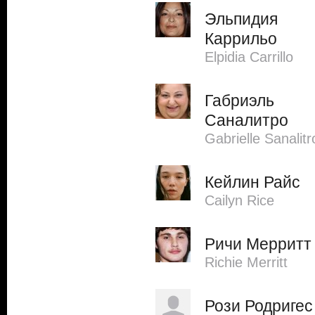
Эльпидия
Каррильо
Elpidia Carrillo
Габриэль
Саналитро
Gabrielle Sanalitr
Кейлин Райс
Cailyn Rice
Ричи Мерритт
Richie Merritt
Рози Родригес