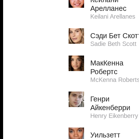
Арелланес
Keilani Arellanes
Сэди Бет Скот
Sadie Beth Scott
МакКенна
Робертс
McKenna Robert
Генри
Айкенберри
Henry Eikenberry
Уильзетт