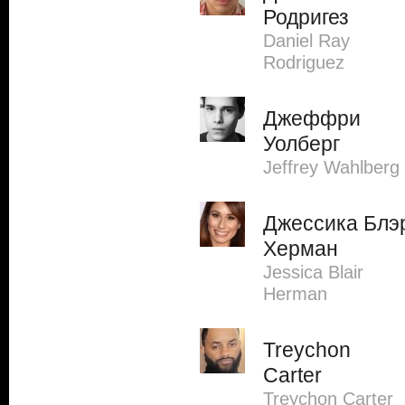
Родригез
Daniel Ray
Rodriguez
Джеффри
Уолберг
Jeffrey Wahlberg
Джессика Блэ
Херман
Jessica Blair
Herman
Treychon
Carter
Treychon Carter