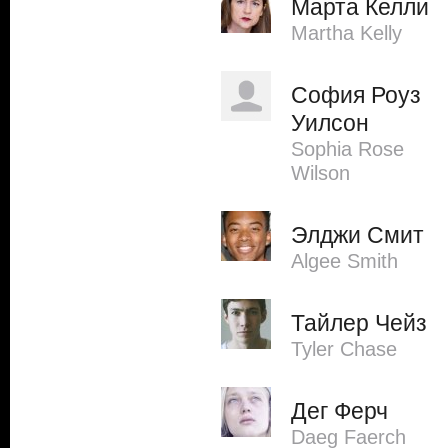
Марта Келли
Martha Kelly
София Роуз
Уилсон
Sophia Rose
Wilson
Элджи Смит
Algee Smith
Тайлер Чейз
Tyler Chase
Дег Ферч
Daeg Faerch