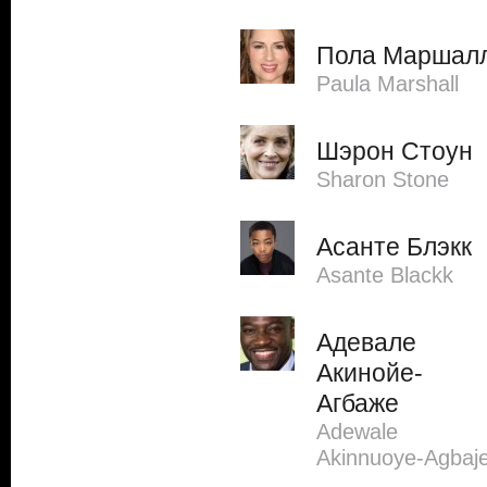
Пола Маршал
Paula Marshall
Шэрон Стоун
Sharon Stone
Асанте Блэкк
Asante Blackk
Адевале
Акинойе-
Агбаже
Adewale
Akinnuoye-Agbaj