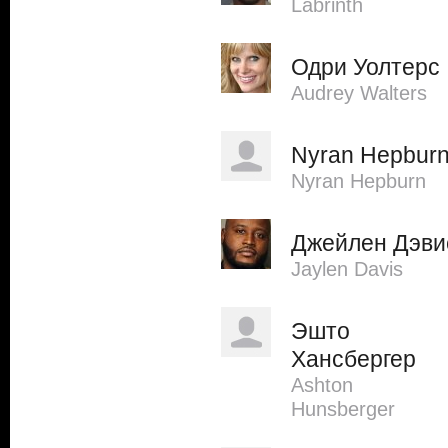
Labrinth
Одри Уолтерс
Audrey Walters
Nyran Hepbur
Nyran Hepburn
Джейлен Дэви
Jaylen Davis
Эшто
Хансбергер
Ashton
Hunsberger