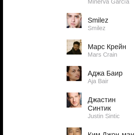
Minerva García
Smilez
Smilez
Марс Крейн
Mars Crain
Аджа Баир
Aja Bair
Джастин
Синтик
Justin Sintic
Ким Джон-ман