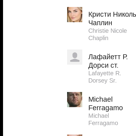
Кристи Никол
Чаплин
Christie Nicole
Chaplin
Лафайетт Р.
Дорси ст.
Lafayette R.
Dorsey Sr.
Michael
Ferragamo
Michael
Ferragamo