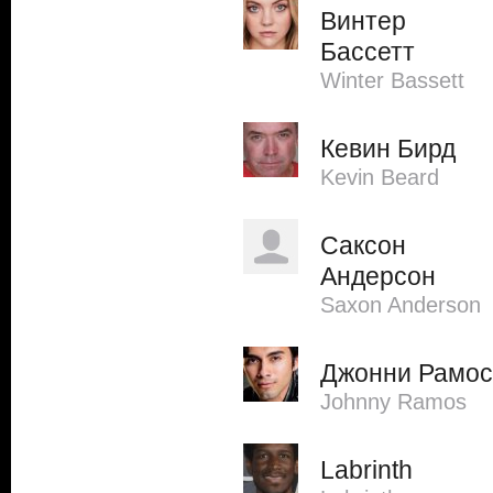
Винтер
Бассетт
Winter Bassett
Кевин Бирд
Kevin Beard
Саксон
Андерсон
Saxon Anderson
Джонни Рамос
Johnny Ramos
Labrinth