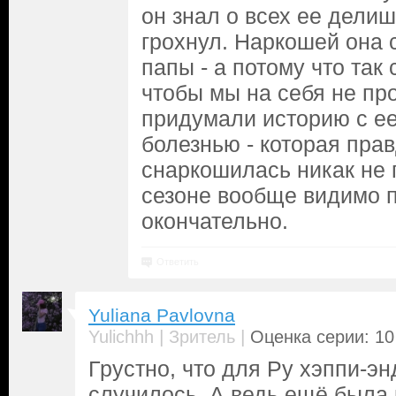
он знал о всех ее делиш
грохнул. Наркошей она 
папы - а потому что так
чтобы мы на себя не пр
придумали историю с ее
болезнью - которая прав
снаркошилась никак не 
сезоне вообще видимо 
окончательно.
Ответить
Yuliana Pavlovna
|
|
Yulichhh
Зритель
Оценка серии: 10
Грустно, что для Ру хэппи-эн
случилось. А ведь ещё была 