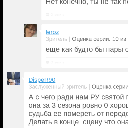
Нет конечно, ты не так 
Ответить
leroz
|
Зритель
Оценка серии: 10 из
еще как будто бы пары 
Ответить
DispeR90
|
Заслуженный зритель
Оценка серии
А с чего ради нам РУ святой
она за 3 сезона ровно 0 хоро
судьба ее помереть от передо
Делать в конце сцену что она