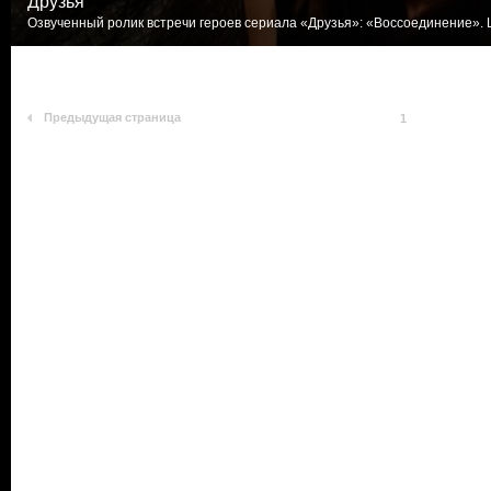
Друзья
Озвученный ролик встречи героев сериала «Друзья»: «Воссоединение». L
Предыдущая страница
1