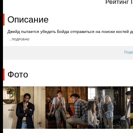
Рейтинг 
Описание
Джейд пытается убедить Бойда отправиться на поиски костей д
опасным. Джейд ищет дверь в подвале, а Джули приносит свои
…ПОДРОБНО
сердечного приступа, и Бойд и Кристи оказывают ей помощь. 
Генри выпил её кровь.
Поде
Фото