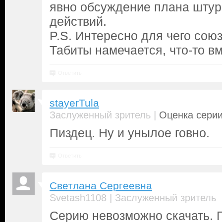
явно обсуждение плана штур
действий.
P.S. Интересно для чего сою
Табиты намечается, что-то вм
Ответить
stayerTula
|
Заслуженный зритель
Оценка серии
Пиздец. Ну и унылое говно.
Ответить
Светлана Сергеевна
|
Svetash1108
Заслуженный зритель
Серию невозможно скачать. П