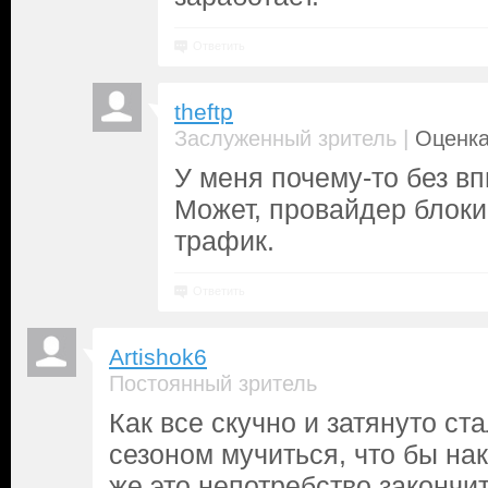
Ответить
theftp
|
Заслуженный зритель
Оценка
У меня почему-то без вп
Может, провайдер блоки
трафик.
Ответить
Artishok6
Постоянный зритель
Как все скучно и затянуто ста
сезоном мучиться, что бы нак
же это непотребство закончит