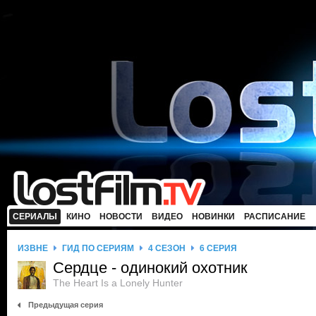
СЕРИАЛЫ
КИНО
НОВОСТИ
ВИДЕО
НОВИНКИ
РАСПИСАНИЕ
ИЗВНЕ
ГИД ПО СЕРИЯМ
4 СЕЗОН
6 СЕРИЯ
Сердце - одинокий охотник
The Heart Is a Lonely Hunter
Предыдущая серия