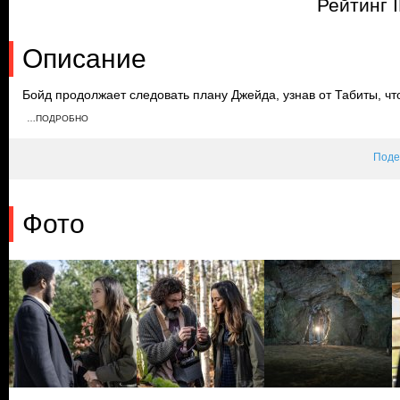
Рейтинг I
Описание
Бойд продолжает следовать плану Джейда, узнав от Табиты, чт
Открыв свою личность Кларе, София напоминает об их сделке. 
…ПОДРОБНО
Джейд должны откопать кости, а команда Бойда готовится сруб
Поде
Фото