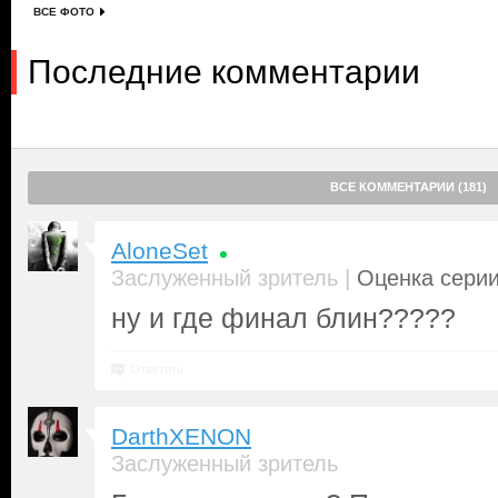
ВСЕ ФОТО
Последние комментарии
ВСЕ КОММЕНТАРИИ (181)
AloneSet
|
Заслуженный зритель
Оценка серии
ну и где финал блин?????
Ответить
DarthXENON
Заслуженный зритель