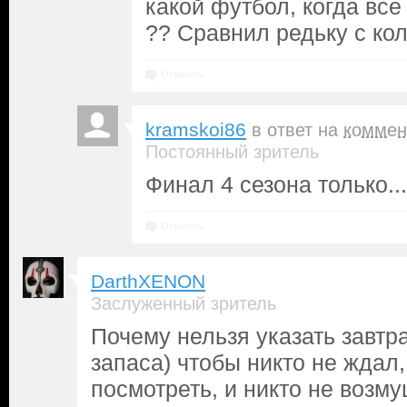
какой футбол, когда вс
?? Сравнил редьку с кол
Ответить
kramskoi86
в ответ на
коммен
Постоянный зритель
Финал 4 сезона только...
Ответить
DarthXENON
Заслуженный зритель
Почему нельзя указать завтр
запаса) чтобы никто не ждал,
посмотреть, и никто не возм