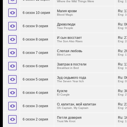
Where the Wild Things Were
Eng: 1
Магия крови
Ru:
1
6 сезон 10 серия
Blood Magic
Eng: 1
Древолюди
Ru:
0
6 сезон 9 серия
Tree People
Eng: 0
И сын восстает
Ru:
2
6 сезон 8 серия
The Son Also Rises
Eng: 2
Слепая любовь
Ru:
2
6 сезон 7 серия
Blind Love
Eng: 1
Завтрак в постели
Ru:
1
6 сезон 6 серия
Breakfast in Bed
Eng: 1
Зуд седьмого года
Ru:
0
6 сезон 5 серия
The Seven Year Itch
Eng: 0
Куэгле
Ru:
3
6 сезон 4 серия
El Cuegle
Eng: 2
О, капитан, мой капитан
Ru:
2
6 сезон 3 серия
Oh Captain, My Captain
Eng: 2
Петля доверия
Ru:
1
6 сезон 2 серия
Trust Me Knot
Eng: 1