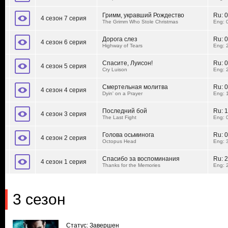
Гримм, укравший Рождество
Ru:
0
4 сезон 7 серия
The Grimm Who Stole Christmas
Eng: 
Дорога слез
Ru:
0
4 сезон 6 серия
Highway of Tears
Eng: 
Спасите, Луисон!
Ru:
0
4 сезон 5 серия
Cry Luison
Eng: 
Смертельная молитва
Ru:
0
4 сезон 4 серия
Dyin' on a Prayer
Eng: 
Последний бой
Ru:
1
4 сезон 3 серия
The Last Fight
Eng: 
Голова осьминога
Ru:
0
4 сезон 2 серия
Octopus Head
Eng: 
Спасибо за воспоминания
Ru:
2
4 сезон 1 серия
Thanks for the Memories
Eng: 
3 сезон
Статус: Завершен