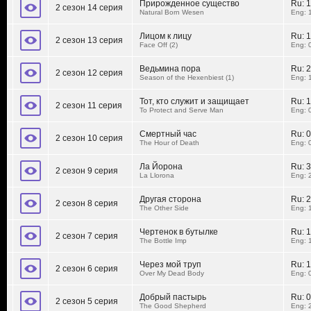
Прирожденное существо
Ru:
1
2 сезон 14 серия
Natural Born Wesen
Eng: 
Лицом к лицу
Ru:
1
2 сезон 13 серия
Face Off (2)
Eng: 
Ведьмина пора
Ru:
2
2 сезон 12 серия
Season of the Hexenbiest (1)
Eng: 
Тот, кто служит и защищает
Ru:
1
2 сезон 11 серия
To Protect and Serve Man
Eng: 
Смертный час
Ru:
0
2 сезон 10 серия
The Hour of Death
Eng: 
Ла Йорона
Ru:
3
2 сезон 9 серия
La Llorona
Eng: 
Другая сторона
Ru:
2
2 сезон 8 серия
The Other Side
Eng: 
Чертенок в бутылке
Ru:
1
2 сезон 7 серия
The Bottle Imp
Eng: 
Через мой труп
Ru:
1
2 сезон 6 серия
Over My Dead Body
Eng: 
Добрый пастырь
Ru:
0
2 сезон 5 серия
The Good Shepherd
Eng: 