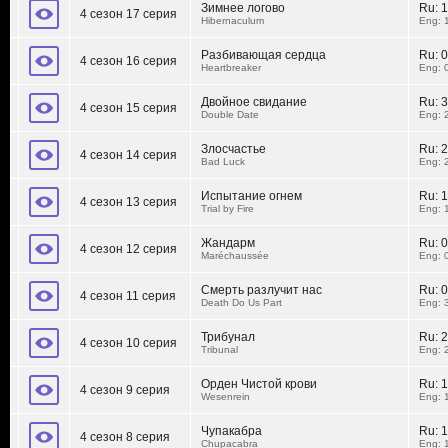
Зимнее логово
Ru:
1
4 сезон 17 серия
Hibernaculum
Eng: 
Разбивающая сердца
Ru:
0
4 сезон 16 серия
Heartbreaker
Eng: 
Двойное свидание
Ru:
3
4 сезон 15 серия
Double Date
Eng: 
Злосчастье
Ru:
2
4 сезон 14 серия
Bad Luck
Eng: 
Испытание огнем
Ru:
1
4 сезон 13 серия
Trial by Fire
Eng: 
Жандарм
Ru:
0
4 сезон 12 серия
Maréchaussée
Eng: 
Смерть разлучит нас
Ru:
0
4 сезон 11 серия
Death Do Us Part
Eng: 
Трибунал
Ru:
2
4 сезон 10 серия
Tribunal
Eng: 
Орден Чистой крови
Ru:
1
4 сезон 9 серия
Wesenrein
Eng: 
Чупакабра
Ru:
1
4 сезон 8 серия
Chupacabra
Eng: 