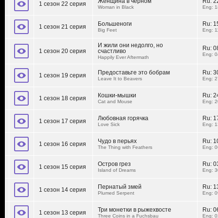
Женщина в черном
Ru:
2
1 сезон 22 серия
Woman in Black
Eng: 1
Большеноги
Ru:
1
1 сезон 21 серия
Big Feet
Eng: 1
И жили они недолго, но
Ru:
0
1 сезон 20 серия
счастливо
Eng: 0
Happily Ever Aftermath
Предоставьте это бобрам
Ru:
3
1 сезон 19 серия
Leave It to Beavers
Eng: 2
Кошки-мышки
Ru:
2
1 сезон 18 серия
Cat and Mouse
Eng: 2
Любовная горячка
Ru:
1
1 сезон 17 серия
Love Sick
Eng: 1
Чудо в перьях
Ru:
1
1 сезон 16 серия
The Thing with Feathers
Eng: 0
Остров грез
Ru:
0
1 сезон 15 серия
Island of Dreams
Eng: 3
Пернатый змей
Ru:
1
1 сезон 14 серия
Plumed Serpent
Eng: 0
Три монетки в рыжехвосте
Ru:
0
1 сезон 13 серия
Three Coins in a Fuchsbau
Eng: 0