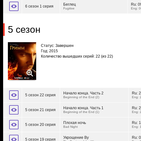
Беглец
Ru:
0
6 сезон 1 серия
Fugitive
Eng: 0
5 сезон
Статус: Завершен
Год: 2015
Количество вышедших серий: 22
(из 22)
Начало конца. Часть 2
Ru:
2
5 сезон 22 серия
Beginning of the End (2)
Eng: 
Начало конца. Часть 1
Ru:
2
5 сезон 21 серия
Beginning of the End (1)
Eng: 
Плохая ночь
Ru:
1
5 сезон 20 серия
Bad Night
Eng: 
Укрощение Ву
Ru:
0
5 сезон 19 серия