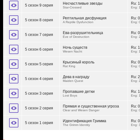
Несчастливые звезды
Ru:
1
5 сезон 9 серия
Star-Crossed
Eng: 
Рептильная дисфункция
Ru:
0
5 сезон 8 серия
A Reptile Dysfunction
Eng: 
Ева-разрушительница
Ru:
0
5 сезон 7 серия
Eve of Destruction
Eng: 
Ночь существ
Ru:
1
5 сезон 6 серия
Wesen Nacht
Eng: 
Крысиный король
Ru:
0
5 сезон 5 серия
Rat King
Eng: 
Дева в награду
Ru:
2
5 сезон 4 серия
Maiden Quest
Eng: 
Пропавшие детки
Ru:
1
5 сезон 3 серия
Lost Boys
Eng: 
Прямая и существенная угроза
Ru:
0
5 сезон 2 серия
Clear and Wesen Danger
Eng: 
Идентификация Гримма
Ru:
0
5 сезон 1 серия
The Grimm Identity
Eng: 