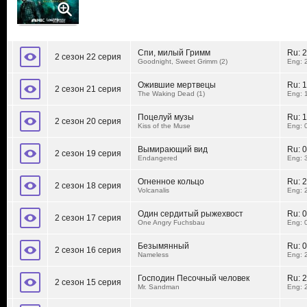
Спи, милый Гримм
Ru:
2
2 сезон 22 серия
Goodnight, Sweet Grimm (2)
Eng: 
Ожившие мертвецы
Ru:
1
2 сезон 21 серия
The Waking Dead (1)
Eng: 
Поцелуй музы
Ru:
1
2 сезон 20 серия
Kiss of the Muse
Eng: 
Вымирающий вид
Ru:
0
2 сезон 19 серия
Endangered
Eng: 
Огненное кольцо
Ru:
2
2 сезон 18 серия
Volcanalis
Eng: 
Один сердитый рыжехвост
Ru:
0
2 сезон 17 серия
One Angry Fuchsbau
Eng: 
Безымянный
Ru:
0
2 сезон 16 серия
Nameless
Eng: 
Господин Песочный человек
Ru:
2
2 сезон 15 серия
Mr. Sandman
Eng: 