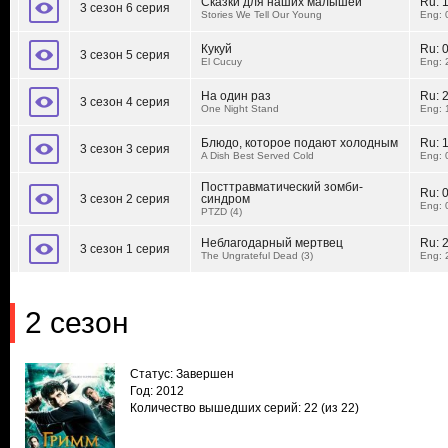
Сказки для наших малышей
Ru:
3 сезон 6 серия
Stories We Tell Our Young
Eng: 
Кукуй
Ru:
3 сезон 5 серия
El Cucuy
Eng: 
На один раз
Ru:
3 сезон 4 серия
One Night Stand
Eng: 
Блюдо, которое подают холодным
Ru:
3 сезон 3 серия
A Dish Best Served Cold
Eng: 
Посттравматический зомби-
Ru:
3 сезон 2 серия
синдром
Eng: 
PTZD (4)
Неблагодарный мертвец
Ru:
3 сезон 1 серия
The Ungrateful Dead (3)
Eng: 
2 сезон
Статус: Завершен
Год: 2012
Количество вышедших серий: 22
(из 22)