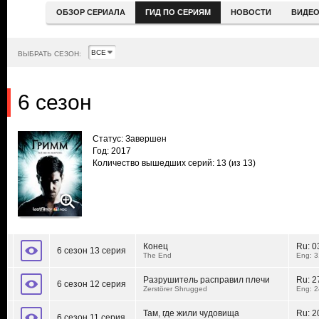
ОБЗОР СЕРИАЛА
ГИД ПО СЕРИЯМ
НОВОСТИ
ВИДЕ
ВЫБРАТЬ СЕЗОН:
6 сезон
Статус: Завершен
Год: 2017
Количество вышедших серий: 13
(из 13)
Конец
Ru:
0
6 сезон 13 серия
The End
Eng: 3
Разрушитель расправил плечи
Ru:
2
6 сезон 12 серия
Zerstörer Shrugged
Eng: 2
Там, где жили чудовища
Ru:
2
6 сезон 11 серия