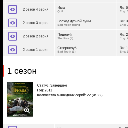
Игла
Ru:
0
2 сезон 4 серия
Quill
Eng: 
Восход дурной луны
Ru:
3
2 сезон 3 серия
Bad Moon Rising
Eng: 
Поцелуй
Ru:
2
2 сезон 2 серия
The Kiss (2)
Eng: 
Сквернозуб
Ru:
1
2 сезон 1 серия
Bad Teeth (1)
Eng: 
1 сезон
Статус: Завершен
Год: 2011
Количество вышедших серий: 22
(из 22)