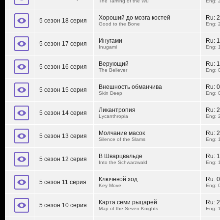
The Taming of the Wu
Eng: 
Хороший до мозга костей
Ru:
2
5 сезон 18 серия
Good to the Bone
Eng: 
Инугами
Ru:
1
5 сезон 17 серия
Inugami
Eng: 
Верующий
Ru:
1
5 сезон 16 серия
The Believer
Eng: 
Внешность обманчива
Ru:
0
5 сезон 15 серия
Skin Deep
Eng: 
Ликантропия
Ru:
2
5 сезон 14 серия
Lycanthropia
Eng: 
Молчание масок
Ru:
2
5 сезон 13 серия
Silence of the Slams
Eng: 
В Шварцвальде
Ru:
1
5 сезон 12 серия
Into the Schwarzwald
Eng: 
Ключевой ход
Ru:
0
5 сезон 11 серия
Key Move
Eng: 
Карта семи рыцарей
Ru:
2
5 сезон 10 серия
Map of the Seven Knights
Eng: 