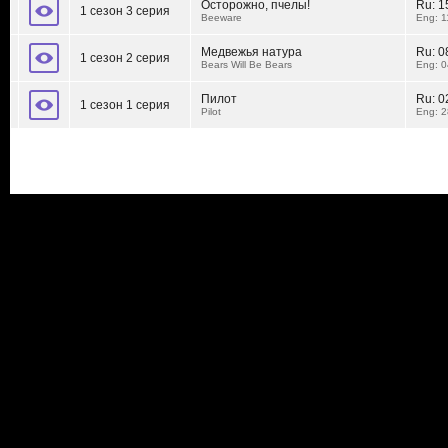
Осторожно, пчелы!
Ru:
1
1 сезон 3 серия
Beeware
Eng: 1
Медвежья натура
Ru:
0
1 сезон 2 серия
Bears Will Be Bears
Eng: 0
Пилот
Ru:
0
1 сезон 1 серия
Pilot
Eng: 2