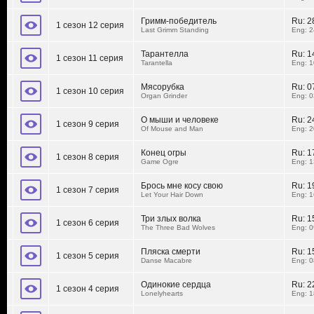
Гримм-победитель
Ru:
2
1 сезон 12 серия
Last Grimm Standing
Eng: 2
Тарантелла
Ru:
1
1 сезон 11 серия
Tarantella
Eng: 1
Мясорубка
Ru:
0
1 сезон 10 серия
Organ Grinder
Eng: 0
О мыши и человеке
Ru:
2
1 сезон 9 серия
Of Mouse and Man
Eng: 2
Конец огры
Ru:
1
1 сезон 8 серия
Game Ogre
Eng: 1
Брось мне косу свою
Ru:
1
1 сезон 7 серия
Let Your Hair Down
Eng: 1
Три злых волка
Ru:
1
1 сезон 6 серия
The Three Bad Wolves
Eng: 0
Пляска смерти
Ru:
1
1 сезон 5 серия
Danse Macabre
Eng: 0
Одинокие сердца
Ru:
2
1 сезон 4 серия
Lonelyhearts
Eng: 1