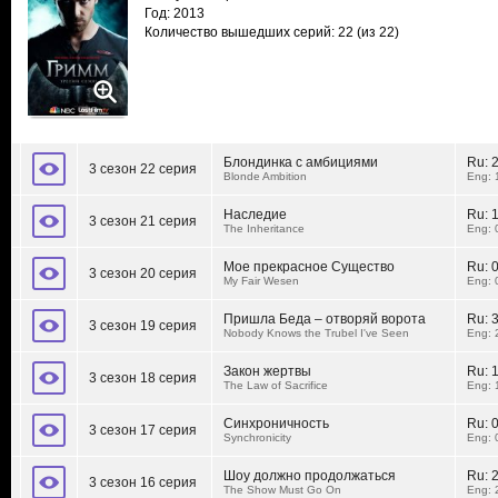
Год: 2013
Количество вышедших серий: 22
(из 22)
Блондинка с амбициями
Ru:
3 сезон 22 серия
Blonde Ambition
Eng: 
Наследие
Ru:
3 сезон 21 серия
The Inheritance
Eng: 
Мое прекрасное Существо
Ru:
3 сезон 20 серия
My Fair Wesen
Eng: 
Пришла Беда – отворяй ворота
Ru:
3 сезон 19 серия
Nobody Knows the Trubel I've Seen
Eng: 
Закон жертвы
Ru:
3 сезон 18 серия
The Law of Sacrifice
Eng: 
Синхроничность
Ru:
3 сезон 17 серия
Synchronicity
Eng: 
Шоу должно продолжаться
Ru:
3 сезон 16 серия
The Show Must Go On
Eng: 