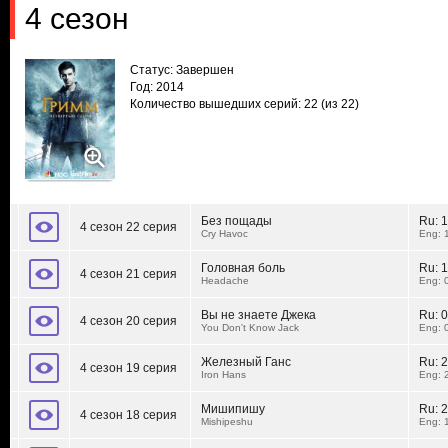
4 сезон
Статус: Завершен
Год: 2014
Количество вышедших серий: 22
(из 22)
Без пощады
Ru:
1
4 сезон 22 серия
Cry Havoc
Eng: 
Головная боль
Ru:
1
4 сезон 21 серия
Headache
Eng: 
Вы не знаете Джека
Ru:
0
4 сезон 20 серия
You Don't Know Jack
Eng: 
Железный Ганс
Ru:
2
4 сезон 19 серия
Iron Hans
Eng: 
Мишипишу
Ru:
2
4 сезон 18 серия
Mishipeshu
Eng: 