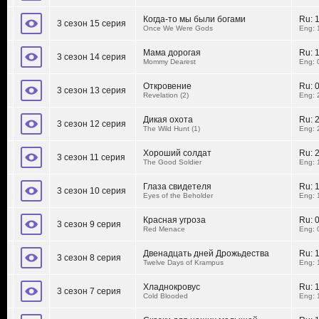
Когда-то мы были богами
Ru:
3 сезон 15 серия
Once We Were Gods
Eng: 
Мама дорогая
Ru:
3 сезон 14 серия
Mommy Dearest
Eng: 
Откровение
Ru:
3 сезон 13 серия
Revelation (2)
Eng: 
Дикая охота
Ru:
3 сезон 12 серия
The Wild Hunt (1)
Eng: 
Хороший солдат
Ru:
3 сезон 11 серия
The Good Soldier
Eng: 
Глаза свидетеля
Ru:
3 сезон 10 серия
Eyes of the Beholder
Eng: 
Красная угроза
Ru:
3 сезон 9 серия
Red Menace
Eng: 
Двенадцать дней Дрожьдества
Ru:
3 сезон 8 серия
Twelve Days of Krampus
Eng: 
Хладнокровус
Ru:
3 сезон 7 серия
Cold Blooded
Eng: 