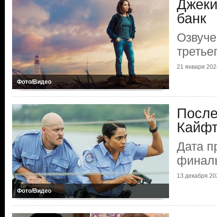
Джеки
банк
Озвуче
третье
21 января 2024
Фото/Видео
После
Кайфт
Дата п
финаль
13 декабря 202
Фото/Видео