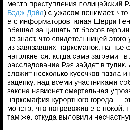
место преступления полицейский Р
Бэдж Дэйл
) с ужасом понимает, что
его информаторов, юная Шерри Ген
обещал защищать от боссов герои
не знает, что свидетельницей этого
из завязавших наркоманок, на чье 
натолкнется, когда сама загремит в
расследование Рэя зайдет в тупик, 
сложит несколько кусочков пазла и 
зацепку, над всеми участниками со
закона нависнет смертельная угроз
наркомафия курортного города — э
монстр, что потревожив его покой, 
там же, откуда выловили несчастну