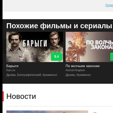
Поде
Похожие фильмы и сериалы
9.4
Барыги
По волчьим законам
Narcos
Animal Kingdom
Драма, Биографический, Криминал
Драма, Криминал
Новости