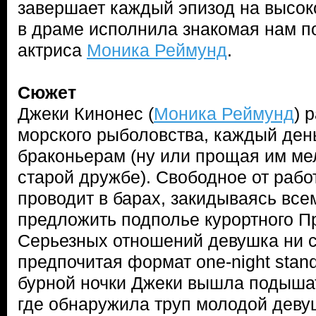
завершает каждый эпизод на высок
в драме исполнила знакомая нам п
актриса
Моника Реймунд
.
Сюжет
Джеки Кинонес (
Моника Реймунд
) 
морского рыболовства, каждый де
браконьерам (ну или прощая им ме
старой дружбе). Свободное от рабо
проводит в барах, закидываясь всем
предложить подполье курортного П
Серьезных отношений девушка ни с 
предпочитая формат one-night stan
бурной ночки Джеки вышла подышат
где обнаружила труп молодой деву