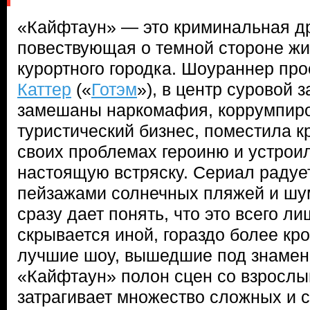
«Кайфтаун» — это криминальная др
повествующая о темной стороне жи
курортного городка. Шоураннер про
Каттер
(«
Готэм
»), в центр суровой з
замешаны наркомафия, коррумпиро
туристический бизнес, поместила к
своих проблемах героиню и устроил
настоящую встряску. Сериал радуе
пейзажами солнечных пляжей и шу
сразу дает понять, что это всего л
скрывается иной, гораздо более кр
лучшие шоу, вышедшие под знамена
«Кайфтаун» полон сцен со взрослы
затрагивает множество сложных и 