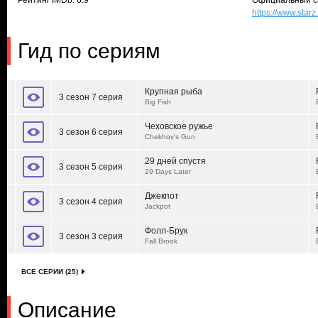
Рейтинг IMDb: 6.9
Официальный с
https://www.star
Гид по сериям
Крупная рыба
3 сезон 7 серия
Big Fish
Чеховское ружье
3 сезон 6 серия
Chekhov's Gun
29 дней спустя
3 сезон 5 серия
29 Days Later
Джекпот
3 сезон 4 серия
Jackpot
Фолл-Брук
3 сезон 3 серия
Fall Brook
ВСЕ СЕРИИ (25)
Описание