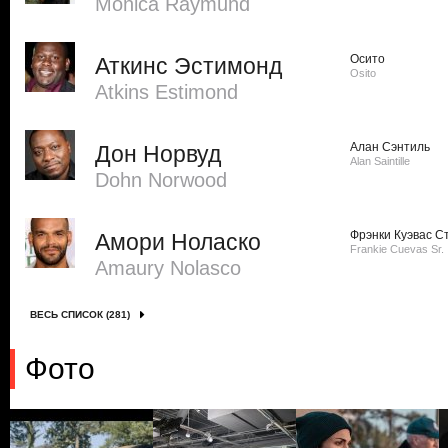
Monica Raymund
Осито
Аткинс Эстимонд
Osito
Atkins Estimond
Алан Сэнтиль
Дон Норвуд
Alan Saintille
Dohn Norwood
Фрэнки Куэвас 
Амори Ноласко
Frankie Cuevas Sr.
Amaury Nolasco
ВЕСЬ СПИСОК (281)
Фото