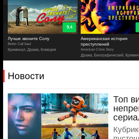
9.4
Лучше звоните Солу
Американская история
преступлений
Better Call Saul
Криминал, Драма, Комедия
American Crime Story
Драма, Биографический, Крими
Новости
Топ в
непре
сериа
Кубрик
пустош