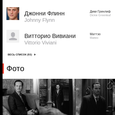
Дики Гринлиф
Джонни Флинн
Dickie Greenleaf
Johnny Flynn
Маттэо
Витторио Вивиани
Matteo
Vittorio Viviani
ВЕСЬ СПИСОК (93)
Фото