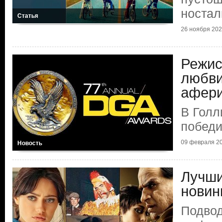
ностал
Статья
26 ноября 2025
Режис
любви
афер
В Голл
побед
09 февраля 20
Новость
Лучши
новин
Подвод