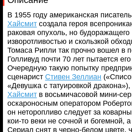
В 1955 году американская писател
Хайсмит
создала героя всепроникаю
раковая опухоль, но будоражащего
изворотливостью и скользкой обхо
Томаса Рипли так прочно вошел в по
Голливуд почти 70 лет пытается ег
Очередную такую попытку предпри
сценарист
Стивен Зеллиан
(«Списо
«Девушка с татуировкой дракона»)
Хайсмит
в восьмичасовой мини-сер
оскароносным оператором Роберто
он неторопливо следует за коварн
кои-то веки не сочной и богемной, 
Сериал снят в черно-белом цвете, 