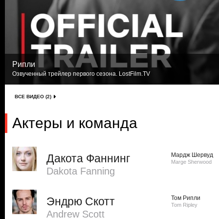
Рипли
Озвученный трейлер первого сезона. LostFilm.TV
ВСЕ ВИДЕО (2)
Актеры и команда
Мардж Шервуд
Дакота Фаннинг
Marge Sherwood
Dakota Fanning
Том Рипли
Эндрю Скотт
Tom Ripley
Andrew Scott