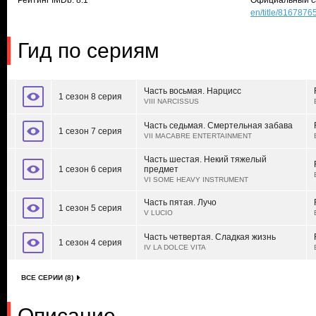
Рейтинг IMDb: 8.1
Официальный с
en/title/8167876
Гид по сериям
Часть восьмая. Нарцисс
1 сезон 8 серия
VIII NARCISSUS
Часть седьмая. Смертельная забава
1 сезон 7 серия
VII MACABRE ENTERTAINMENT
Часть шестая. Некий тяжелый
1 сезон 6 серия
предмет
VI SOME HEAVY INSTRUMENT
Часть пятая. Лучо
1 сезон 5 серия
V LUCIO
Часть четвертая. Сладкая жизнь
1 сезон 4 серия
IV LA DOLCE VITA
ВСЕ СЕРИИ (8)
Описание