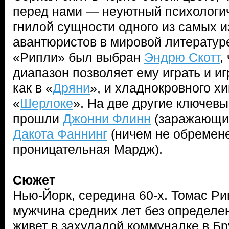
перед нами — неуютный психологич
гнилой сущности одного из самых 
авантюристов в мировой литературе
«Рипли» был выбран
Эндрю Скотт
,
диапазон позволяет ему играть и иг
как в «
Дряни
», и хладнокровного хи
«
Шерлоке
». На две другие ключевы
прошли
Джонни Флинн
(заражающий
Дакота Фаннинг
(ничем не обремене
проницательная Мардж).
Сюжет
Нью-Йорк, середина 60-х. Томас Ри
мужчина средних лет без определе
живет в захудалой коммуналке в Бр