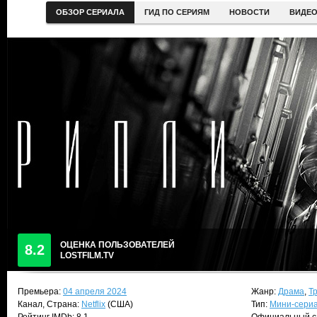
ОБЗОР СЕРИАЛА
ГИД ПО СЕРИЯМ
НОВОСТИ
ВИДЕ
ОЦЕНКА ПОЛЬЗОВАТЕЛЕЙ
8.2
LOSTFILM.TV
Премьера:
04 апреля 2024
Жанр:
Драма
,
Т
Канал, Страна:
Netflix
(США)
Тип:
Мини-сери