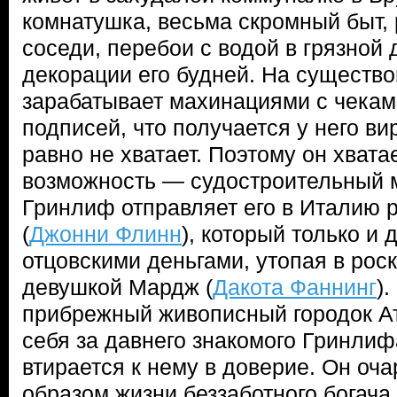
комнатушка, весьма скромный быт
соседи, перебои с водой в грязной
декорации его будней. На существ
зарабатывает махинациями с чекам
подписей, что получается у него ви
равно не хватает. Поэтому он хвата
возможность — судостроительный м
Гринлиф отправляет его в Италию 
(
Джонни Флинн
), который только и 
отцовскими деньгами, утопая в рос
девушкой Мардж (
Дакота Фаннинг
)
прибрежный живописный городок А
себя за давнего знакомого Гринлиф
втирается к нему в доверие. Он оч
образом жизни беззаботного богача 