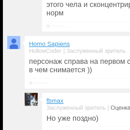
этого чела и сконцентри
норм
Ответить
Homo Sapiens
|
HollowCoder
Заслуженный зритель
персонаж справа на первом 
в чем снимается ))
Ответить
fbmax
|
Заслуженный зритель
Оценка
Но уже поздно)