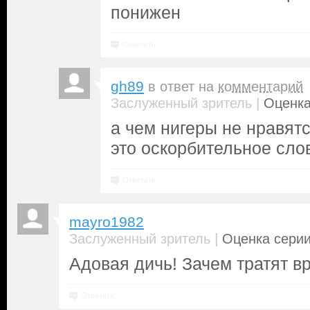
понижен
Ответить
gh89
в ответ на
комментарий
|
Заслуженный зритель
Оценка
а чем нигеры не нравят
это оскорбительное сло
Ответить
mayro1982
|
Заслуженный зритель
Оценка серии
Адовая дичь! Зачем тратят в
Ответить