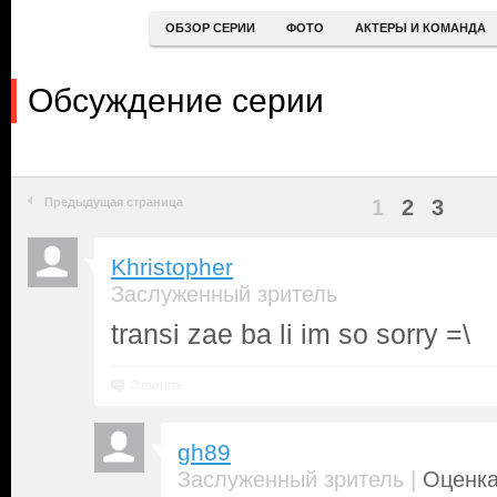
ОБЗОР СЕРИИ
ФОТО
АКТЕРЫ И КОМАНДА
Обсуждение серии
Предыдущая страница
1
2
3
Khristopher
Заслуженный зритель
transi zae ba li im so sorry =\
Ответить
gh89
|
Заслуженный зритель
Оценка