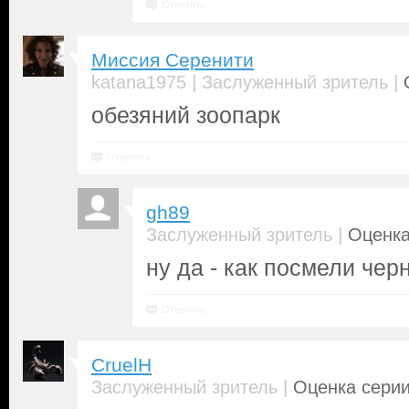
Ответить
Миссия Серенити
|
|
katana1975
Заслуженный зритель
обезяний зоопарк
Ответить
gh89
|
Заслуженный зритель
Оценка
ну да - как посмели чер
Ответить
CruelH
|
Заслуженный зритель
Оценка серии