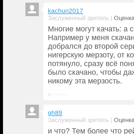
kachun2017
|
Заслуженный зритель
Оценка
Многие могут качать: а 
Например у меня скачано
добрался до второй сер
нигерскую мерзоту, от к
потянуло, сразу всё пон
было скачано, чтобы да
никому эта мерзость.
Ответить
gh89
|
Заслуженный зритель
Оценка
и что? Тем более что ре