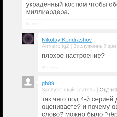
украденный костюм чтобы об
миллиардера.
Ответить
Nikolay Kondrashov
|
Armstrong2
Заслуженный зри
плохое настроение?
Ответить
gh89
|
Заслуженный зритель
Оценка
так чего под 4-й серией
оцениваете? и почему о
слово? можно было "чёр