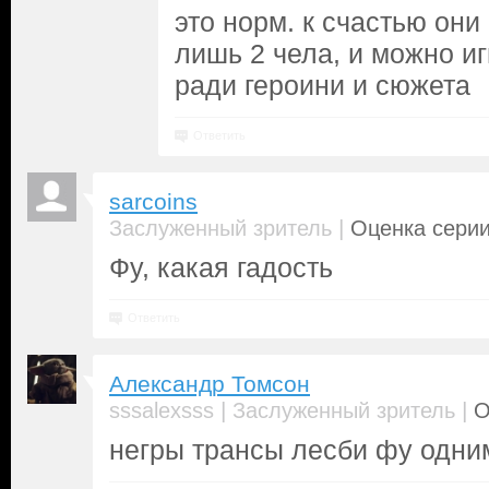
это норм. к счастью они 
лишь 2 чела, и можно иг
ради героини и сюжета
Ответить
sarcoins
|
Заслуженный зритель
Оценка серии
Фу, какая гадость
Ответить
Александр Томсон
|
|
sssalexsss
Заслуженный зритель
О
негры трансы лесби фу одни