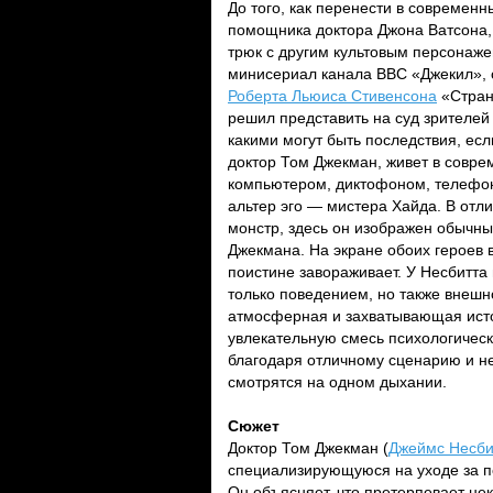
До того, как перенести в современ
помощника доктора Джона Ватсона,
трюк с другим культовым персонаже
минисериал канала BBC «Джекил», 
Роберта Льюиса Стивенсона
«Стран
решил представить на суд зрителей 
какими могут быть последствия, есл
доктор Том Джекман, живет в совре
компьютером, диктофоном, телефон
альтер эго — мистера Хайда. В отли
монстр, здесь он изображен обычны
Джекмана. На экране обоих героев 
поистине завораживает. У Несбитта
только поведением, но также внешн
атмосферная и захватывающая истор
увлекательную смесь психологическ
благодаря отличному сценарию и н
смотрятся на одном дыхании.
Сюжет
Доктор Том Джекман (
Джеймс Несби
специализирующуюся на уходе за п
Он объясняет, что претерпевает нек