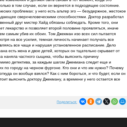
только в том случае, если он вернется в подходящее состояние.
еских проблемах: у него есть альтер эго — безудержное, жестокое
ладающее сверхчеловеческими способностями. Доктор разработал
твенный друг мистер Хайд обязаны соблюдать. Кроме того, они
т лекарство и позволяет второй половине проявляться, иначе
 тем самым убив их обоих. Том Джекман изо всех сил пытается
отря на все усилия, темная личность начинает получать все
являясь все чаще и нарушая установленное расписание. Дело
ана есть жена и двое детей, которых он тщательно скрывает от
ома наняла частного сыщика, чтобы выяснить причину
мимо детектива, за каждым шагом Джекмана следит еще и
 по городу на черном фургоне. Кто они и что им нужно? Почему
откуда он вообще взялся? Как с ним бороться, и что будет, если он
тоит выяснить доктору Джекману, а времени у него остается все
Поделиться: