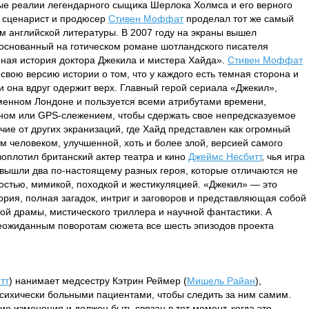
ные реалии легендарного сыщика Шерлока Холмса и его верного
 сценарист и продюсер
Стивен Моффат
проделал тот же самый
м английской литературы. В 2007 году на экраны вышел
основанный на готическом романе шотландского писателя
ная история доктора Джекила и мистера Хайда».
Стивен Моффат
свою версию истории о том, что у каждого есть темная сторона и
и она вдруг одержит верх. Главный герой сериала «Джекил»,
менном Лондоне и пользуется всеми атрибутами времени,
ом или GPS-слежением, чтобы сдержать свое непредсказуемое
чие от других экранизаций, где Хайд представлен как огромный
м человеком, улучшенной, хоть и более злой, версией самого
воплотил британский актер театра и кино
Джеймс Несбитт
, чья игра
 вышли два по-настоящему разных героя, которые отличаются не
остью, мимикой, походкой и жестикуляцией. «Джекил» — это
ия, полная загадок, интриг и заговоров и представляющая собой
ой драмы, мистического триллера и научной фантастики. А
еожиданным поворотам сюжета все шесть эпизодов проекта
тт
) нанимает медсестру Кэтрин Реймер (
Мишель Райан
),
сихически больными пациентами, чтобы следить за ним самим.
ие изменения и должен быть связан в тот момент, когда это