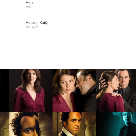
Мин
Min
Мистер Хайд
Mr Hyde