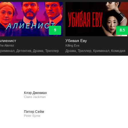
8.5
8.4
Убивая Еву
Судная ночь
illing Eve
The Purge
Драма, Триллер, Криминал, Комедия
Боевик, Ужасы, Триллер
Клэр Джекман
Claire Jackman
Питер Сейм
Peter Syme