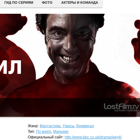
ГИД ПО СЕРИЯМ
ФОТО
АКТЕРЫ И КОМАНДА
Жанр:
Фантастика
,
Ужасы
,
Криминал
Тип:
По книге
,
Маньяки
Официальный сайт:
http://www.bbc.co.uk/drama/jekyll/