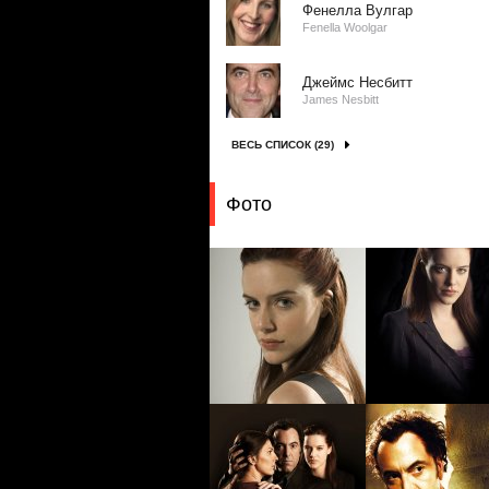
Фенелла Вулгар
Fenella Woolgar
Джеймс Несбитт
James Nesbitt
ВЕСЬ СПИСОК (29)
Фото