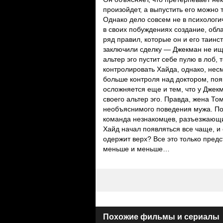
произойдет, а выпустить его можно 
Однако дело совсем не в психологич
в своих побуждениях создание, об
ряд правил, которые он и его таинс
заключили сделку — Джекман не ище
альтер эго пустит себе пулю в лоб,
контролировать Хайда, однако, несм
больше контроля над доктором, по
осложняется еще и тем, что у Джекм
своего альтер эго. Правда, жена Т
необъяснимого поведения мужа. По
команда незнакомцев, разъезжающих
Хайд начал появляться все чаще, и 
одержит верх? Все это только предс
меньше и меньше…
Похожие фильмы и сериалы