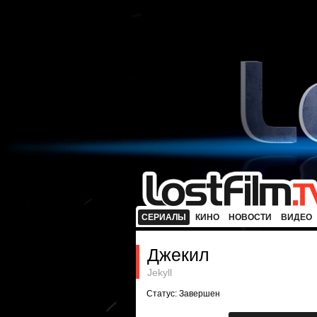
СЕРИАЛЫ
КИНО
НОВОСТИ
ВИДЕО
Джекил
Jekyll
Статус: Завершен