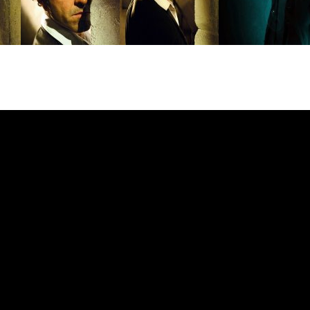
е
|
Официальная группа в VK