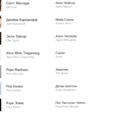
Скотт Мескади
Агент Мэйсон
Agent Mason
Kid Cudi
Джейми Барбакофф
Мама Сьюзи
Susie's Mom
Jaimi Barbakoff
Элли Тейлор
Агент Уиллоби
Agent Willoughby
Ellie Taylor
Alice Wren Tregonning
Сьюзи
Susie
Alice Wren Tregonning
Рори МакКанн
Заказчик
The Buyer
Rory McCann
Роб Хюбел
Дилан Биглтон
Dylan Beagleton
Rob Huebel
Кэри Элвис
Пит Пистолет Уиппл
Pistol Pete Whipple
Cary Elwes