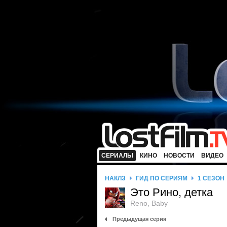
СЕРИАЛЫ
КИНО
НОВОСТИ
ВИДЕО
НАКЛЗ
ГИД ПО СЕРИЯМ
1 СЕЗОН
Это Рино, детка
Reno, Baby
Предыдущая серия