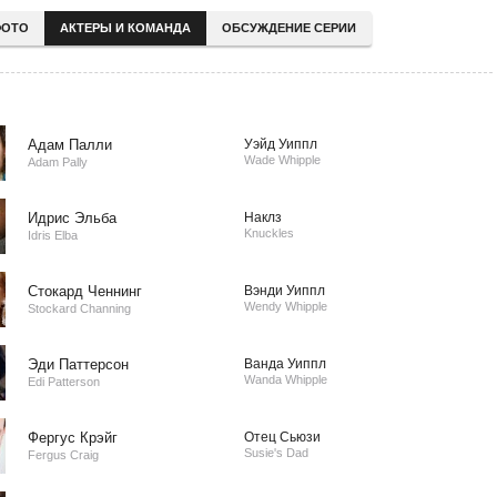
ОТО
АКТЕРЫ И КОМАНДА
ОБСУЖДЕНИЕ СЕРИИ
Адам Палли
Уэйд Уиппл
Wade Whipple
Adam Pally
Идрис Эльба
Наклз
Knuckles
Idris Elba
Стокард Ченнинг
Вэнди Уиппл
Wendy Whipple
Stockard Channing
Эди Паттерсон
Ванда Уиппл
Wanda Whipple
Edi Patterson
Фергус Крэйг
Отец Сьюзи
Susie's Dad
Fergus Craig