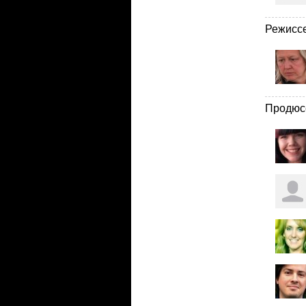
Режисс
Продюс