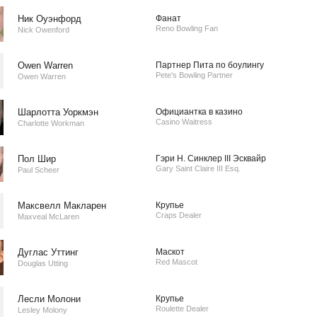
Ник Оуэнфорд
Фанат
Reno Bowling Fan
Nick Owenford
Owen Warren
Партнер Пита по боулингу
Pete's Bowling Partner
Owen Warren
Шарлотта Уоркмэн
Официантка в казино
Casino Waitress
Charlotte Workman
Пол Шир
Гэри Н. Синклер III Эсквайр
Gary Saint Claire III Esq.
Paul Scheer
Максвелл Макларен
Крупье
Craps Dealer
Maxveal McLaren
Дуглас Уттинг
Маскот
Red Mascot
Douglas Utting
Лесли Молони
Крупье
Roulette Dealer
Lesley Molony