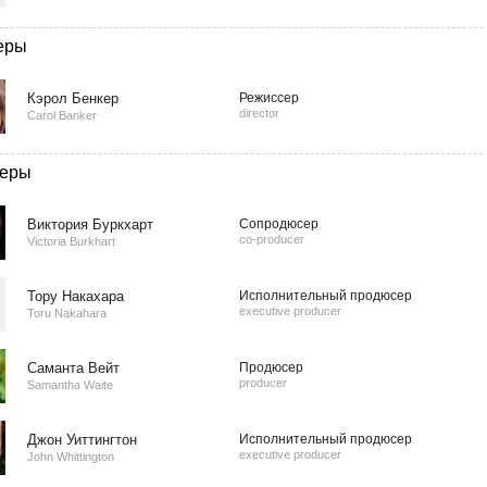
еры
Кэрол Бенкер
Режиссер
director
Carol Banker
еры
Виктория Буркхарт
Сопродюсер
co-producer
Victoria Burkhart
Тору Накахара
Исполнительный продюсер
executive producer
Toru Nakahara
Саманта Вейт
Продюсер
producer
Samantha Waite
Джон Уиттингтон
Исполнительный продюсер
executive producer
John Whittington