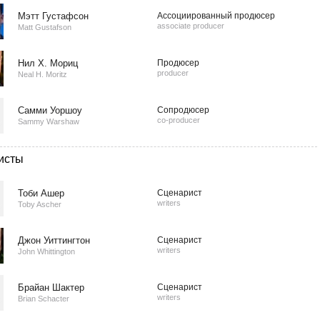
Мэтт Густафсон
Ассоциированный продюсер
associate producer
Matt Gustafson
Нил Х. Мориц
Продюсер
producer
Neal H. Moritz
Самми Уоршоу
Сопродюсер
co-producer
Sammy Warshaw
исты
Тоби Ашер
Сценарист
writers
Toby Ascher
Джон Уиттингтон
Сценарист
writers
John Whittington
Брайан Шактер
Сценарист
writers
Brian Schacter