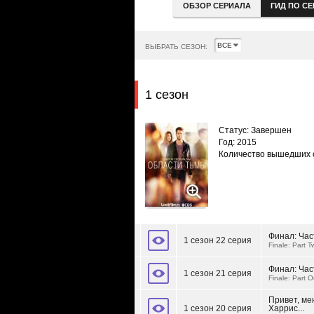
ОБЗОР СЕРИАЛА
ГИД ПО С
ВЫБРАТЬ СЕЗОН:
1 сезон
Статус: Завершен
Год: 2015
Количество вышедших 
Финал: Час
1 сезон 22 серия
Finale: Part T
Финал: Час
1 сезон 21 серия
Finale: Part 
Привет, ме
1 сезон 20 серия
Харрис...