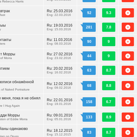
s Rebecca Harris
втрак
Ru:
25.03.2016
92
9.3
fast
Eng: 22.03.2016
ныы
Ru:
19.03.2016
281
7.8
y
Eng: 15.03.2016
нтакты
Ru:
11.03.2016
90
9
ters
Eng: 08.03.2016
нт Морры
Ru:
27.02.2016
44
9
of Morra
Eng: 23.02.2016
ытием
Ru:
20.02.2016
63
8.7
Eng: 16.02.2016
вописи обнажённой
Ru:
12.02.2016
68
8.8
Eng: 09.02.2016
of Naked Portraiture
 меня, пока я не обнял
Ru:
22.01.2016
158
6.7
Eng: 19.01.2016
e I Hug Again
Эдди Морры
Ru:
09.01.2016
133
8.9
tion of Eddie Morra
Eng: 05.01.2016
йаны одинаково
Ru:
18.12.2015
83
8.7
Eng: 15.12.2015
Brian on Drugs