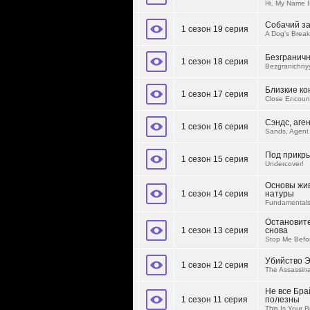
Hi, My Name I
Собачий за
1 сезон 19 серия
A Dog's Break
Безгранич
1 сезон 18 серия
Bezgranichny
Близкие ко
1 сезон 17 серия
Close Encoun
Сэндс, аге
1 сезон 16 серия
Sands, Agent 
Под прикр
1 сезон 15 серия
Undercover!
Основы жи
1 сезон 14 серия
натуры
Fundamentals 
Остановите
1 сезон 13 серия
снова
Stop Me Befor
Убийство 
1 сезон 12 серия
The Assassina
Не все Бра
1 сезон 11 серия
полезны
This Is Your 