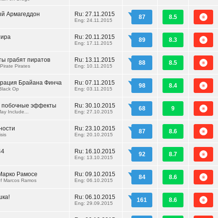
ый Армагеддон
Ru:
27.11.2015
87
8.5
Eng: 24.11.2015
тира
Ru:
20.11.2015
89
8.3
!
Eng: 17.11.2015
ты грабят пиратов
Ru:
13.11.2015
88
8.5
Pirate Pirates
Eng: 10.11.2015
ерация Брайана Финча
Ru:
07.11.2015
98
8.4
 Black Op
Eng: 03.11.2015
 побочные эффекты
Ru:
30.10.2015
68
9
ay Include...
Eng: 27.10.2015
ности
Ru:
23.10.2015
87
8.6
sis
Eng: 20.10.2015
44
Ru:
16.10.2015
92
8.7
Eng: 13.10.2015
Марко Рамосе
Ru:
09.10.2015
84
8.6
f Marcos Ramos
Eng: 06.10.2015
шка!
Ru:
06.10.2015
161
8.6
Eng: 29.09.2015