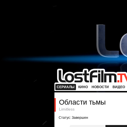
СЕРИАЛЫ
КИНО
НОВОСТИ
ВИДЕО
Области тьмы
Limitless
Статус: Завершен