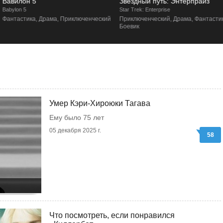
Вавилон 5
Звездный путь: Энтерпрайз
abylon 5
Star Trek: Enterprise
Фантастика, Драма, Приключенческий
Приключенческий, Драма, Фантастика
Боевик
Умер Кэри-Хироюки Тагава
Ему было 75 лет
05 декабря 2025 г.
58
Что посмотреть, если понравился