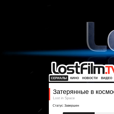
СЕРИАЛЫ
КИНО
НОВОСТИ
ВИДЕО
Затерянные в космо
Lost in Space
Статус: Завершен