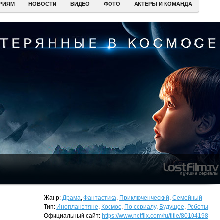
ЕРИЯМ
НОВОСТИ
ВИДЕО
ФОТО
АКТЕРЫ И КОМАНДА
Жанр:
Драма
,
Фантастика
,
Приключенческий
,
Семейный
Тип:
Инопланетяне
,
Космос
,
По сериалу
,
Будущее
,
Роботы
Официальный сайт:
https://www.netflix.com/ru/title/80104198