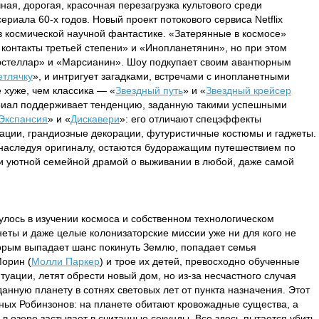
ая, дорогая, красочная перезагрузка культового среди
риала 60-х годов. Новый проект потокового сервиса Netflix
 в космической научной фантастике. «Затерянные в космосе»
 контакты третьей степени» и «Инопланетянин», но при этом
ерстеллар» и «Марсианин». Шоу подкупает своим авантюрным
етлячку
», и интригует загадками, встречами с инопланетными
 хуже, чем классика — «
Звездный путь
» и «
Звездный крейсер
ериал поддерживает тенденцию, заданную такими успешными
Экспансия
» и «
Дискавери
»: его отличают спецэффекты
кации, грандиозные декорации, футуристичные костюмы и гаджеты.
 наследуя оригиналу, остаются будоражащим путешествием по
и уютной семейной драмой о выживании в любой, даже самой
нулось в изучении космоса и собственном технологическом
неты и даже целые колонизаторские миссии уже ни для кого не
оторым выпадает шанс покинуть Землю, попадает семья
Морин (
Молли Паркер
) и трое их детей, превосходно обученные
уации, летят обрести новый дом, но из-за несчастного случая
нную планету в сотнях световых лет от пункта назначения. Этот
ных Робинзонов: на планете обитают кровожадные существа, а
а в озере застывает в считанные секунды. Все здесь пытается убить