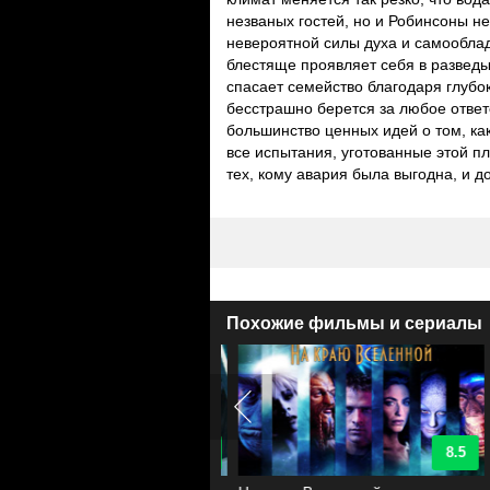
незваных гостей, но и Робинсоны 
невероятной силы духа и самообла
блестяще проявляет себя в разведы
спасает семейство благодаря глубо
бесстрашно берется за любое ответ
большинство ценных идей о том, ка
все испытания, уготованные этой пл
тех, кому авария была выгодна, и д
Похожие фильмы и сериалы
8.9
8.5