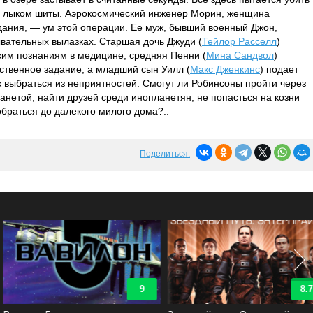
не лыком шиты. Аэрокосмический инженер Морин, женщина
дания, — ум этой операции. Ее муж, бывший военный Джон,
вательных вылазках. Старшая дочь Джуди (
Тейлор Расселл
)
ким познаниям в медицине, средняя Пенни (
Мина Сандвол
)
ственное задание, а младший сын Уилл (
Макс Дженкинс
) подает
к выбраться из неприятностей. Смогут ли Робинсоны пройти через
анетой, найти друзей среди инопланетян, не попасться на козни
обраться до далекого милого дома?..
Поделиться:
9
8.7