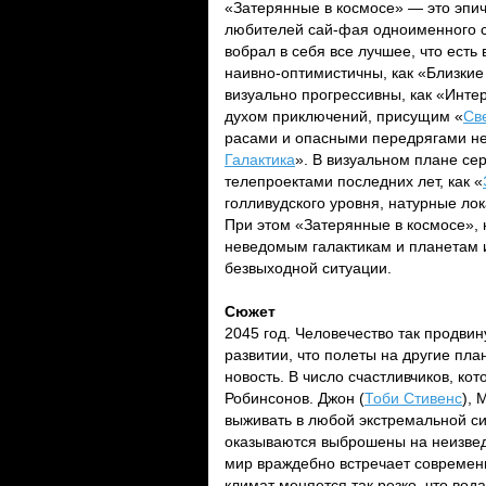
«Затерянные в космосе» — это эпичн
любителей сай-фая одноименного се
вобрал в себя все лучшее, что есть
наивно-оптимистичны, как «Близкие
визуально прогрессивны, как «Инт
духом приключений, присущим «
Св
расами и опасными передрягами не
Галактика
». В визуальном плане с
телепроектами последних лет, как «
голливудского уровня, натурные ло
При этом «Затерянные в коcмосе»,
неведомым галактикам и планетам 
безвыходной ситуации.
Сюжет
2045 год. Человечество так продви
развитии, что полеты на другие пла
новость. В число счастливчиков, к
Робинсонов. Джон (
Тоби Стивенс
), 
выживать в любой экстремальной сит
оказываются выброшены на неизведа
мир враждебно встречает современ
климат меняется так резко, что вод