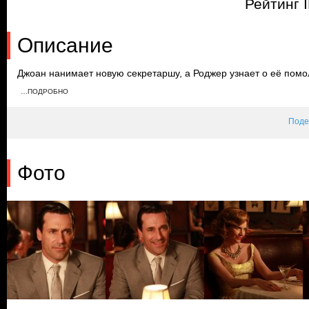
Рейтинг 
Описание
Джоан нанимает новую секретаршу, а Роджер узнает о её помол
специалистом, чтобы выяснить, почему Труди не может забере
…ПОДРОБНО
и попадает с ней в аварию, и Пэгги помогает им скрыть произ
Поде
Фото