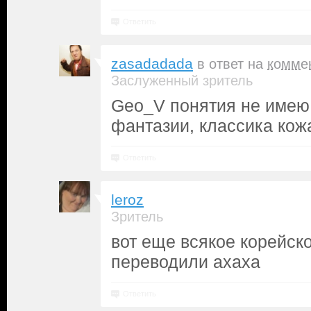
Ответить
zasadadada
в ответ на
комме
Заслуженный зритель
Geo_V понятия не имею 
фантазии, классика ко
Ответить
leroz
Зритель
вот еще всякое корейско
переводили ахаха
Ответить