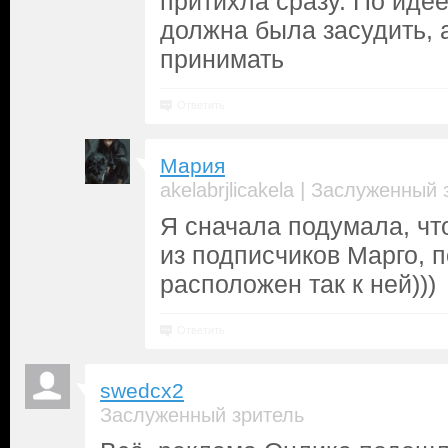
притихла сразу. По иде
должна была засудить, 
принимать
Ответить
Мария
|
akelabrjlicakela
Заслуженный 
Я сначала подумала, чт
из подписчиков Марго, п
расположен так к ней)))
Ответить
swedcx2
Заслуженный зритель