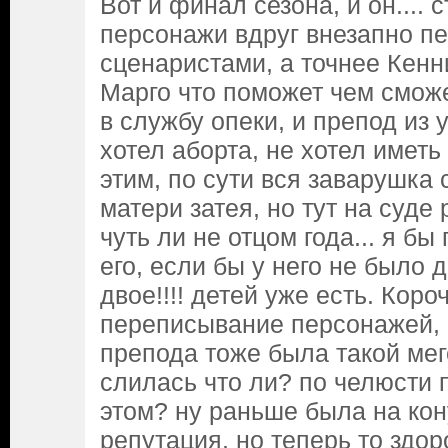
Вот и финал сезона, и он.... 
персонажи вдруг внезапно п
сценаристами, а точнее Кен
Марго что поможет чем сможет
в службу опеки, и препод из 
хотел аборта, не хотел иметь
этим, по сути вся заварушка 
матери затея, но тут на суде
чуть ли не отцом года... я б
его, если бы у него не было д
двое!!!! детей уже есть. Кор
переписывание персонажей, 
препода тоже была такой меге
слилась что ли? по челюсти 
этом? ну раньше была на ко
репутация, но теперь то здор