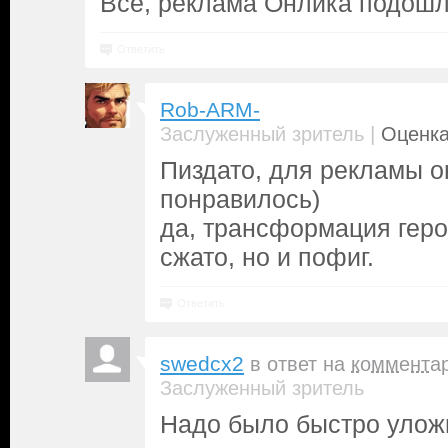
Всё, реклама Онлика подошл
Ответить
Rob-ARM-
|
Заслуженный зритель
Оценка
Пиздато, для рекламы о
понравилось)
да, трансформация гер
сжато, но и пофиг.
Ответить
swedcx2
в ответ на
коммента
Заслуженный зритель
Надо было быстро улож