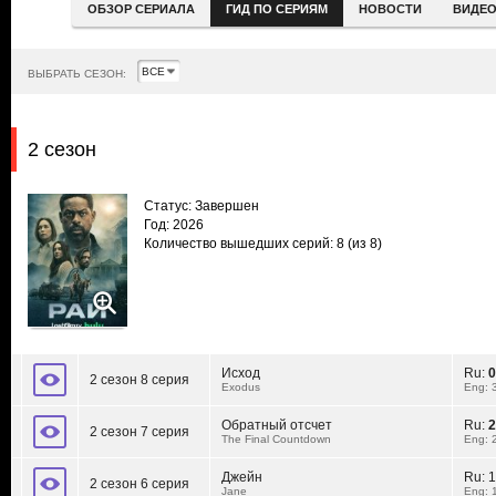
ОБЗОР СЕРИАЛА
ГИД ПО СЕРИЯМ
НОВОСТИ
ВИДЕ
ВЫБРАТЬ СЕЗОН:
2 сезон
Статус: Завершен
Год: 2026
Количество вышедших серий: 8
(из 8)
Исход
Ru:
0
2 сезон 8 серия
Exodus
Eng: 
Обратный отсчет
Ru:
2
2 сезон 7 серия
The Final Countdown
Eng: 
Джейн
Ru:
1
2 сезон 6 серия
Jane
Eng: 