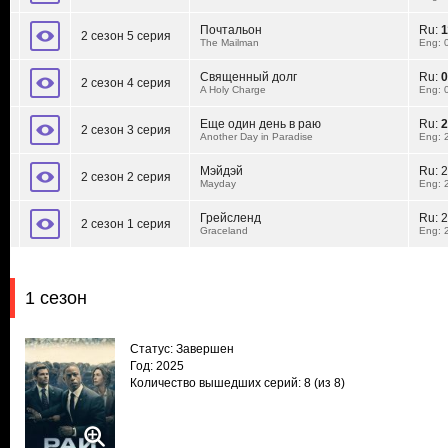
Почтальон
Ru:
1
2 сезон 5 серия
The Mailman
Eng: 
Священный долг
Ru:
0
2 сезон 4 серия
A Holy Charge
Eng: 
Еще один день в раю
Ru:
2
2 сезон 3 серия
Another Day in Paradise
Eng: 
Мэйдэй
Ru:
2
2 сезон 2 серия
Mayday
Eng: 
Грейсленд
Ru:
2
2 сезон 1 серия
Graceland
Eng: 
1 сезон
Статус: Завершен
Год: 2025
Количество вышедших серий: 8
(из 8)