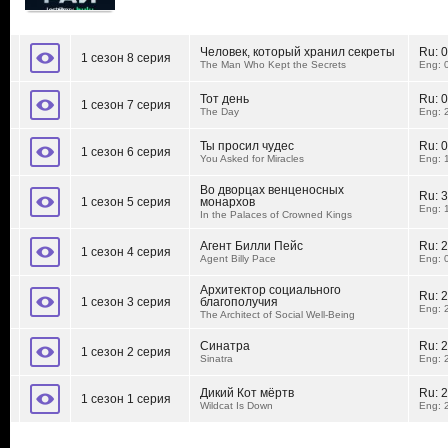
Человек, который хранил секреты
Ru:
0
1 сезон 8 серия
The Man Who Kept the Secrets
Eng: 
Тот день
Ru:
0
1 сезон 7 серия
The Day
Eng: 
Ты просил чудес
Ru:
0
1 сезон 6 серия
You Asked for Miracles
Eng: 
Во дворцах венценосных
Ru:
3
1 сезон 5 серия
монархов
Eng: 
In the Palaces of Crowned Kings
Агент Билли Пейс
Ru:
2
1 сезон 4 серия
Agent Billy Pace
Eng: 
Архитектор социального
Ru:
2
1 сезон 3 серия
благополучия
Eng: 
The Architect of Social Well-Being
Синатра
Ru:
2
1 сезон 2 серия
Sinatra
Eng: 
Дикий Кот мёртв
Ru:
2
1 сезон 1 серия
Wildcat Is Down
Eng: 