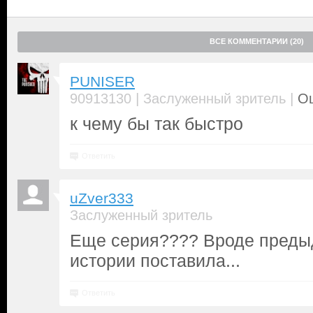
ВСЕ КОММЕНТАРИИ (20)
PUNISER
|
|
90913130
Заслуженный зритель
Оц
к чему бы так быстро
Ответить
uZver333
Заслуженный зритель
Еще серия???? Вроде предыд
истории поставила...
Ответить