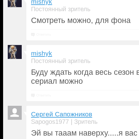
mishyk
Постоянный зритель
Смотреть можно, для фона
Ответить
mishyk
Постоянный зритель
Буду ждать когда весь сезон 
сериал можно
Ответить
Сергей Сапожников
|
Sapogos1977
Зритель
Эй вы тааам наверху.....я ва