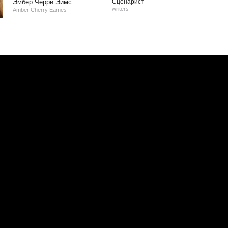
Эмбер Черри Эймс
Сценарист
writers
Amber Cherry Eames
е
|
Официальная группа в VK
ы
|
Обратная связь
|
RSS
ие материалов сайта запрещено.