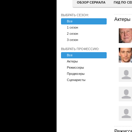
ОБЗОР СЕРИАЛА
ГИД ПО С
ВЫБРАТЬ СЕЗОН:
Актеры
Все
1 сезон
2 сезон
3 сезон
ВЫБРАТЬ ПРОФЕССИЮ:
Все
Актеры
Режиссеры
Продюсеры
Сценаристы
Режисс