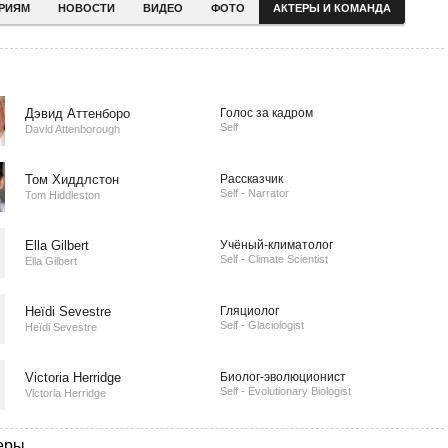
ЕРИЯМ
НОВОСТИ
ВИДЕО
ФОТО
АКТЕРЫ И КОМАНДА
Дэвид Аттенборо
Голос за кадром
Self
David Attenborough
Том Хиддлстон
Рассказчик
Self - Narrator
Tom Hiddleston
Ella Gilbert
Учёный-климатолог
Self - Climate Scientist
Ella Gilbert
Heïdi Sevestre
Гляциолог
Self - Glaciologist
Heïdi Sevestre
Victoria Herridge
Биолог-эволюционист
Self - Evolutionary Biologist
Victoria Herridge
еры