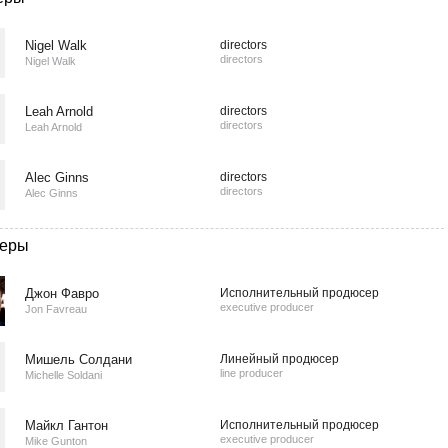
Nigel Walk
directors
directors
Nigel Walk
Leah Arnold
directors
directors
Leah Arnold
Alec Ginns
directors
directors
Alec Ginns
еры
Джон Фавро
Исполнительный продюсер
executive producer
Jon Favreau
Мишель Солдани
Линейный продюсер
line producer
Michelle Soldani
Майкл Гантон
Исполнительный продюсер
executive producer
Mike Gunton