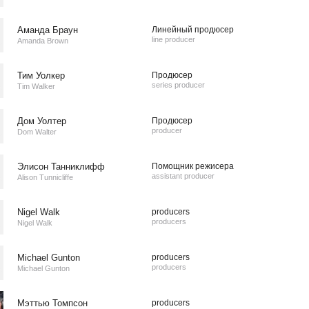
Аманда Браун
Линейный продюсер
line producer
Amanda Brown
Тим Уолкер
Продюсер
series producer
Tim Walker
Дом Уолтер
Продюсер
producer
Dom Walter
Элисон Танниклифф
Помощник режисера
assistant producer
Alison Tunnicliffe
Nigel Walk
producers
producers
Nigel Walk
Michael Gunton
producers
producers
Michael Gunton
Мэттью Томпсон
producers