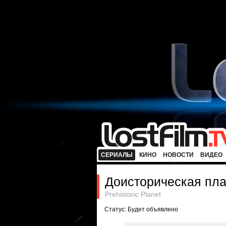
СЕРИАЛЫ
КИНО
НОВОСТИ
ВИДЕО
Доисторическая пла
Prehistoric Planet
Статус: Будет объявлено