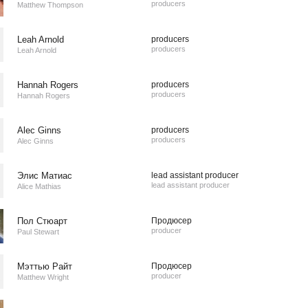
producers
Matthew Thompson
Leah Arnold
producers
producers
Leah Arnold
Hannah Rogers
producers
producers
Hannah Rogers
Alec Ginns
producers
producers
Alec Ginns
Элис Матиас
lead assistant producer
lead assistant producer
Alice Mathias
Пол Стюарт
Продюсер
producer
Paul Stewart
Мэттью Райт
Продюсер
producer
Matthew Wright