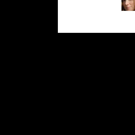
Сериалы
|
Новости
|
Новинки
|
Видео
|
Расписани
О проекте
|
Правила
|
FAQ
|
Размещение реклам
LostFilm.TV. Лучшие сериалы, 2026 г. Копирован