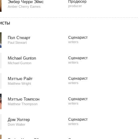
Эмбер Черри Эймс
Продюсер
producer
Amber Cherry Eames
исты
Пол Стюарт
Сценарист
writers
Paul Stewart
Michael Gunton
Сценарист
writers
Michael Gunton
Мэттью Райт
Сценарист
writers
Matthew Wright
Мэттью Томпсон
Сценарист
writers
Matthew Thompson
Дом Уолтер
Сценарист
writers
Dom Walter