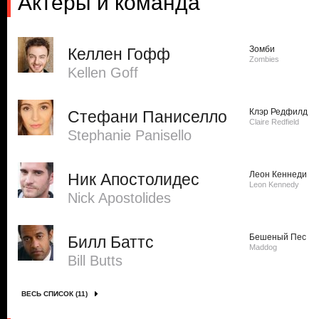
Актеры и команда
Зомби
Келлен Гофф
Zombies
Kellen Goff
Клэр Редфилд
Стефани Паниселло
Claire Redfield
Stephanie Panisello
Леон Кеннеди
Ник Апостолидес
Leon Kennedy
Nick Apostolides
Бешеный Пес
Билл Баттс
Maddog
Bill Butts
ВЕСЬ СПИСОК (11)