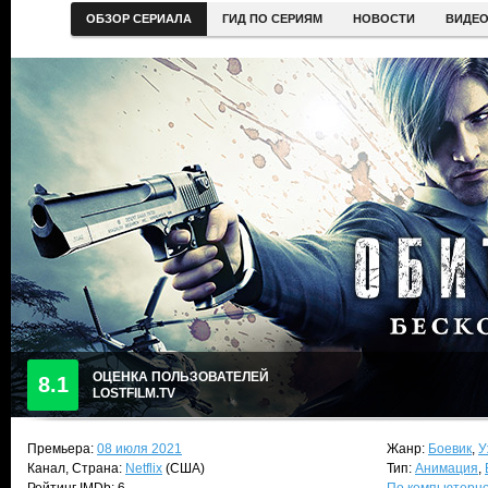
ОБЗОР СЕРИАЛА
ГИД ПО СЕРИЯМ
НОВОСТИ
ВИДЕ
ОЦЕНКА ПОЛЬЗОВАТЕЛЕЙ
8.1
LOSTFILM.TV
Премьера:
08 июля 2021
Жанр:
Боевик
,
У
Канал, Страна:
Netflix
(США)
Тип:
Анимация
,