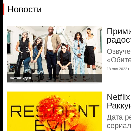
Новости
Прим
радос
Озвуче
«Обите
18 мая 2022 г.
Фото/Видео
Netfli
Ракку
Дата р
сериал