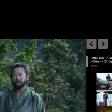
Хироюки Санад
«Сёгун» (Shōg
© FX