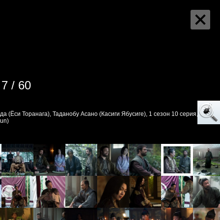
7 / 60
а (Ёси Торанага), Таданобу Асано (Касиги Ябусиге), 1 сезон 10 серия,
un)