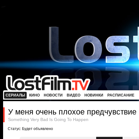
СЕРИАЛЫ
КИНО
НОВОСТИ
ВИДЕО
НОВИНКИ
РАСПИСАНИЕ
У меня очень плохое предчувствие
Something Very Bad Is Going To Happen
Статус: Будет объявлено