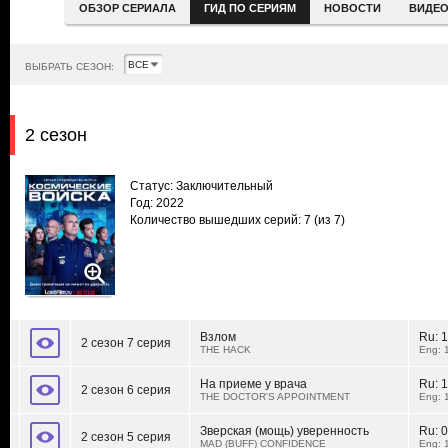
ОБЗОР СЕРИАЛА
ГИД ПО СЕРИЯМ
НОВОСТИ
ВИДЕ
ВЫБРАТЬ СЕЗОН:
2 сезон
Статус: Заключительный
Год: 2022
Количество вышедших серий: 7
(из 7)
Взлом
Ru:
1
2 сезон 7 серия
THE HACK
Eng: 
На приеме у врача
Ru:
1
2 сезон 6 серия
THE DOCTOR'S APPOINTMENT
Eng: 
Зверская (мощь) уверенность
Ru:
0
2 сезон 5 серия
MAD (BUFF) CONFIDENCE
Eng: 