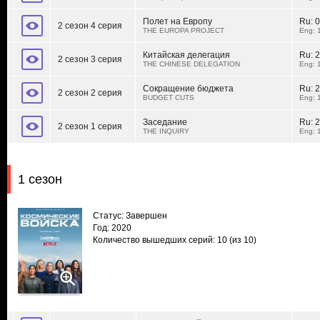
Полет на Европу
Ru:
0
2 сезон 4 серия
THE EUROPA PROJECT
Eng: 
Китайская делегация
Ru:
2
2 сезон 3 серия
THE CHINESE DELEGATION
Eng: 
Сокращение бюджета
Ru:
2
2 сезон 2 серия
BUDGET CUTS
Eng: 
Заседание
Ru:
2
2 сезон 1 серия
THE INQUIRY
Eng: 
1 сезон
Статус: Завершен
Год: 2020
Количество вышедших серий: 10
(из 10)