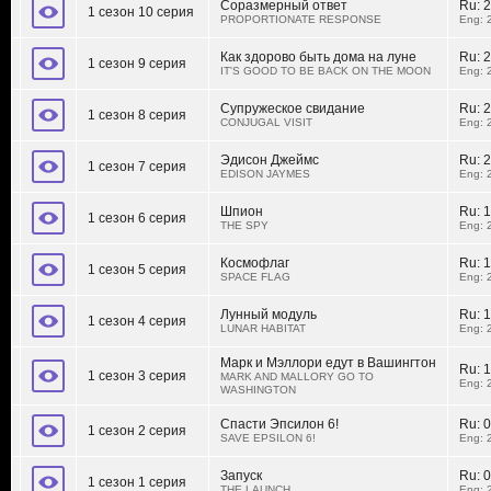
Соразмерный ответ
Ru:
2
1 сезон 10 серия
PROPORTIONATE RESPONSE
Eng: 
Как здорово быть дома на луне
Ru:
2
1 сезон 9 серия
IT'S GOOD TO BE BACK ON THE MOON
Eng: 
Супружеское свидание
Ru:
2
1 сезон 8 серия
CONJUGAL VISIT
Eng: 
Эдисон Джеймс
Ru:
2
1 сезон 7 серия
EDISON JAYMES
Eng: 
Шпион
Ru:
1
1 сезон 6 серия
THE SPY
Eng: 
Космофлаг
Ru:
1
1 сезон 5 серия
SPACE FLAG
Eng: 
Лунный модуль
Ru:
1
1 сезон 4 серия
LUNAR HABITAT
Eng: 
Марк и Мэллори едут в Вашингтон
Ru:
1
1 сезон 3 серия
MARK AND MALLORY GO TO
Eng: 
WASHINGTON
Спасти Эпсилон 6!
Ru:
0
1 сезон 2 серия
SAVE EPSILON 6!
Eng: 
Запуск
Ru:
0
1 сезон 1 серия
THE LAUNCH
Eng: 