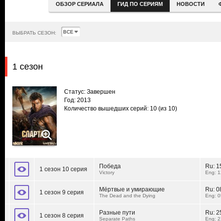
ОБЗОР СЕРИАЛА
ГИД ПО СЕРИЯМ
НОВОСТИ
ВЫБРАТЬ СЕЗОН:
1 сезон
Статус: Завершен
Год: 2013
Количество вышедших серий: 10
(из 10)
Победа
Ru:
1
1 сезон 10 серия
Victory
Eng: 1
Мёртвые и умирающие
Ru:
0
1 сезон 9 серия
The Dead and the Dying
Eng: 0
Разные пути
Ru:
2
1 сезон 8 серия
Separate Paths
Eng: 2