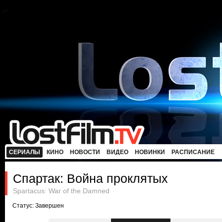
СЕРИАЛЫ
КИНО
НОВОСТИ
ВИДЕО
НОВИНКИ
РАСПИСАНИЕ
Спартак: Война проклятых
Spartacus: War of the Damned
Статус: Завершен