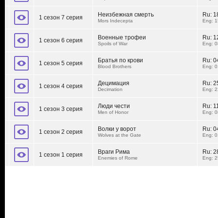
Неизбежная смерть
Ru:
1
1 сезон 7 серия
Mors Indecepta
Eng: 1
Военные трофеи
Ru:
1
1 сезон 6 серия
Spoils of War
Eng: 0
Братья по крови
Ru:
0
1 сезон 5 серия
Blood Brothers
Eng: 0
Децимация
Ru:
2
1 сезон 4 серия
Decimation
Eng: 2
Люди чести
Ru:
1
1 сезон 3 серия
Men of Honor
Eng: 0
Волки у ворот
Ru:
0
1 сезон 2 серия
Wolves at the Gate
Eng: 0
Враги Рима
Ru:
2
1 сезон 1 серия
Enemies of Rome
Eng: 2