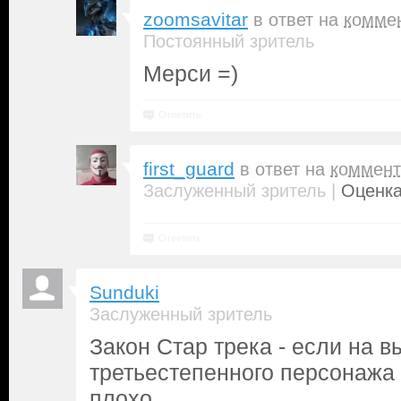
zoomsavitar
в ответ на
комме
Постоянный зритель
Мерси =)
Ответить
first_guard
в ответ на
коммент
|
Заслуженный зритель
Оценка
Ответить
Sunduki
Заслуженный зритель
Закон Стар трека - если на в
третьестепенного персонажа -
плохо.