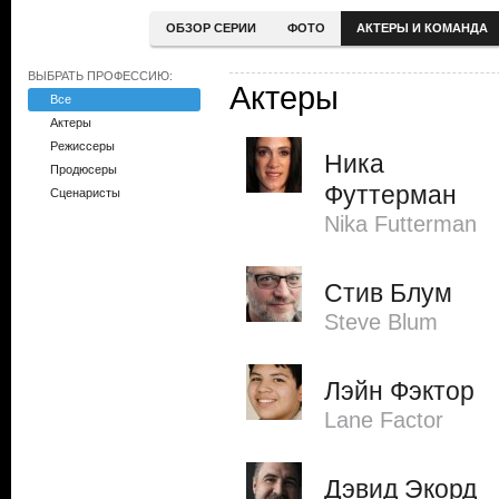
ОБЗОР СЕРИИ
ФОТО
АКТЕРЫ И КОМАНДА
ВЫБРАТЬ ПРОФЕССИЮ:
Актеры
Все
Актеры
Режиссеры
Ника
Продюсеры
Футтерман
Сценаристы
Nika Futterman
Стив Блум
Steve Blum
Лэйн Фэктор
Lane Factor
Дэвид Экорд