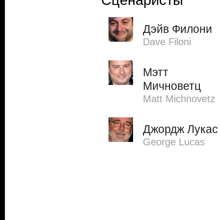
Сценаристы
Дэйв Филони
Dave Filoni
Мэтт
Мичноветц
Matt Michnovetz
Джордж Лукас
George Lucas