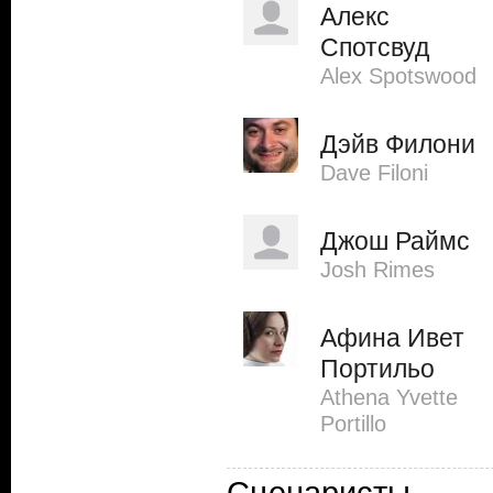
Алекс
Спотсвуд
Alex Spotswood
Дэйв Филони
Dave Filoni
Джош Раймс
Josh Rimes
Афина Ивет
Портильо
Athena Yvette
Portillo