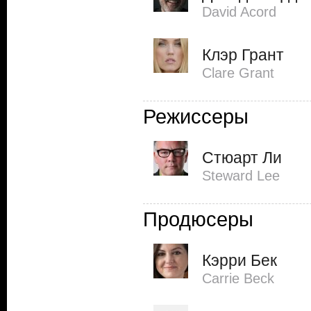
David Acord
Клэр Грант
Clare Grant
Режиссеры
Стюарт Ли
Steward Lee
Продюсеры
Кэрри Бек
Carrie Beck