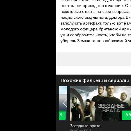
египтологи приходят в отчаяние. Он
некоторые ответы на свои вопросы,
нацистского оккультиста, доктора В
заполучить артефакт, только вот на
молодого офицера британской армии
ум и сообразительность, чтобы не т
уберечь Землю от невообразимой у
Похожие фильмы и сериалы
8.9
8.9
здные врата: Атлантида
Звездные врата
te: Atlantis
StarGate SG-1
S