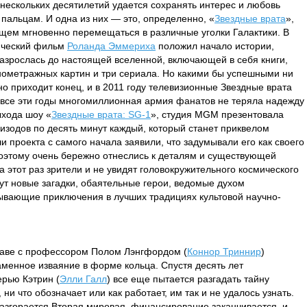
нескольких десятилетий удается сохранять интерес и любовь
 пальцам. И одна из них — это, определенно, «
Звездные врата
»,
щем мгновенно перемещаться в различные уголки Галактики. В
тический фильм
Роланда Эммериха
положил начало истории,
разрослась до настоящей вселенной, включающей в себя книги,
нометражных картин и три сериала. Но какими бы успешными ни
но приходит конец, и в 2011 году телевизионные Звездные врата
 все эти годы многомиллионная армия фанатов не теряла надежду
ыхода шоу «
Звездные врата: SG-1
», студия MGM презентовала
пизодов по десять минут каждый, который станет приквелом
 проекта с самого начала заявили, что задумывали его как своего
поэтому очень бережно отнеслись к деталям и существующей
этот раз зрители и не увидят головокружительного космического
ут новые загадки, обаятельные герои, ведомые духом
тывающие приключения в лучших традициях культовой научно-
главе с профессором Полом Лэнгфордом (
Коннор Триннир
)
аменное изваяние в форме кольца. Спустя десять лет
ерью Кэтрин (
Элли Галл
) все еще пытается разгадать тайну
 ни что обозначает или как работает, им так и не удалось узнать.
 разгорается Вторая мировая, финансирование заканчивается, и