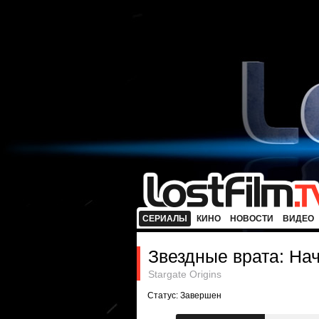
СЕРИАЛЫ
КИНО
НОВОСТИ
ВИДЕО
Звездные врата: На
Stargate Origins
Статус: Завершен