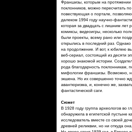
Франшизы, которым на протяжении 
поклонников, можно пересчитать по
повествующая о портале, позволяю
далеком 1994 году научно-фантас
которая за двадцать с лишним лет 
комиксы, видеоигры, несколько пол
были проекты, всему рано или позд
открылись в последний раз. Однако
на продолжение. И вот, к юбилею в
веб-сериал, состоящий из десяти э
хорошо знакомой истории. Создатели
рода благодарность поклонникам, 
мифологии франшизы. Возможно, на 
экшена. Но их совершенно точно жд
авантюризма, и, конечно же, захва
фантастической саги.
Сюжет
В 1928 году группа археологов во 
обнаружила в египетской пустыне к
исследователь вместе со своей доч
древней реликвии, но ни откуда она,
На дворе стоит 1939 год, в Европе