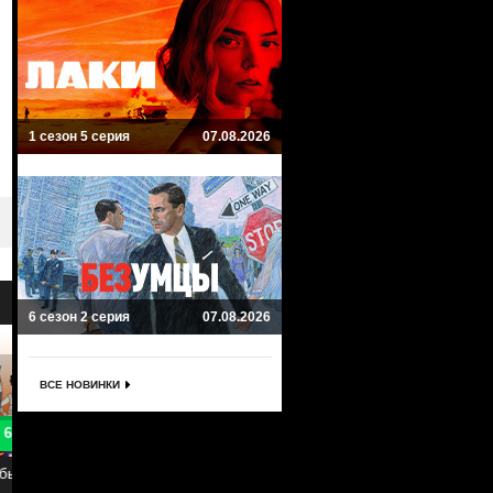
1 сезон 5 серия
07.08.2026
6 сезон 2 серия
07.08.2026
ВСЕ НОВИНКИ
8.3
7
Звездный путь: Дискавери
Звездные войны: Сопротивле
Star Trek: Discovery
Star Wars Resistance