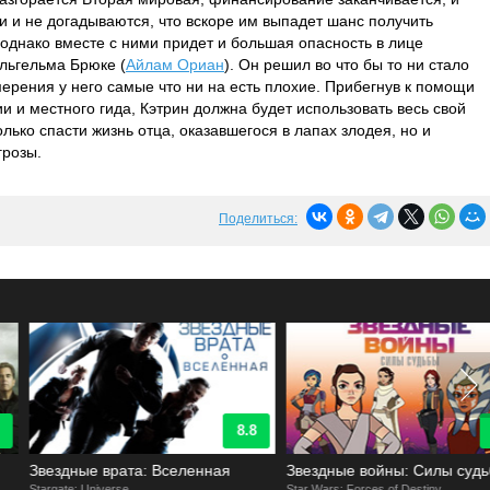
и и не догадываются, что вскоре им выпадет шанс получить
 однако вместе с ними придет и большая опасность в лице
ильгельма Брюке (
Айлам Ориан
). Он решил во что бы то ни стало
мерения у него самые что ни на есть плохие. Прибегнув к помощи
 и местного гида, Кэтрин должна будет использовать весь свой
олько спасти жизнь отца, оказавшегося в лапах злодея, но и
грозы.
Поделиться:
8.8
6.5
Звездные врата: Вселенная
Звездные войны: Силы судьбы
targate: Universe
Star Wars: Forces of Destiny