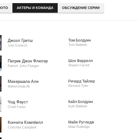
ОТО
АКТЕРЫ И КОМАНДА
ОБСУЖДЕНИЕ СЕРИИ
Джоэл Гретш
Том Болдуин
Tom Baldwin
Joel Gretsch
Патрик Джон Флюгер
Шон Фаррелл
Shawn Farrell
Patrick John Flueger
Махершала Али
Ричард Тайлер
Richard Tyler
Mahershala Ali
Чэд Фауст
Кайл Болдуин
Kyle Baldwin
Chad Faust
Кончита Кэмпбелл
Майя Рутледж
Maia Rutledge
Conchita Campbell