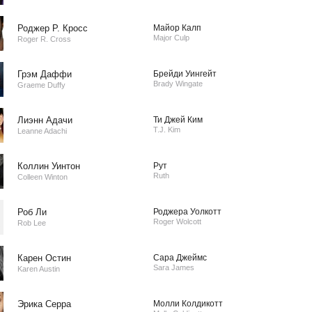
Роджер Р. Кросс
Майор Калп
Major Culp
Roger R. Cross
Грэм Даффи
Брейди Уингейт
Brady Wingate
Graeme Duffy
Лиэнн Адачи
Ти Джей Ким
T.J. Kim
Leanne Adachi
Коллин Уинтон
Рут
Ruth
Colleen Winton
Роб Ли
Роджера Уолкотт
Roger Wolcott
Rob Lee
Карен Остин
Сара Джеймс
Sara James
Karen Austin
Эрика Серра
Молли Колдикотт