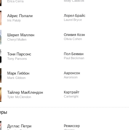
Molly Caldicott
Erica Cerra
Айрис Пэлали
Лорел Брайс
Laurel Bryce
Iris Paluly
Шерил Маллен
Оливия Коэн
Olivia Cohen
Cheryl Mullen
Тони Парсонс
Пол Бекман
Paul Beckman
Tony Parsons
Марк Гиббон
Ааронсон
Aaronson
Mark Gibbon
Тайлер МакКлендон
Картрайт
Cartwright
Tyler McClendon
еры
Дуглас Петри
Режиссер