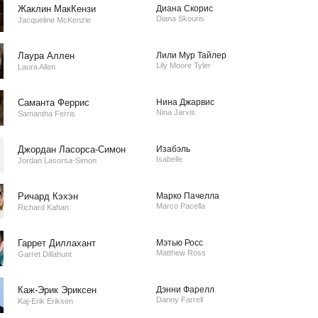
Жаклин МакКензи
Диана Скорис
Diana Skouris
Jacqueline McKenzie
Лаура Аллен
Лили Мур Тайлер
Lily Moore Tyler
Laura Allen
Саманта Феррис
Нина Джарвис
Nina Jarvis
Samantha Ferris
Джордан Ласорса-Симон
Изабэль
Isabelle
Jordan Lasorsa-Simon
Ричард Кэхэн
Марко Пачелла
Marco Pacella
Richard Kahan
Гаррет Диллахант
Мэтью Росс
Matthew Ross
Garret Dillahunt
Каж-Эрик Эриксен
Дэнни Фарелл
Danny Farrell
Kaj-Erik Eriksen