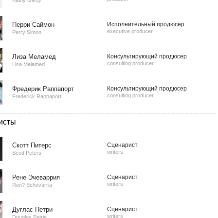
Kathy Gilroy
Перри Саймон
Исполнительный продюсер
executive producer
Perry Simon
Лиза Меламед
Консультирующий продюсер
consulting producer
Lisa Melamed
Фредерик Раппапорт
Консультирующий продюсер
consulting producer
Frederick Rappaport
исты
Скотт Питерс
Сценарист
writers
Scott Peters
Рене Эчеваррия
Сценарист
writers
Ren? Echevarria
Дуглас Петри
Сценарист
writers
Douglas Petrie