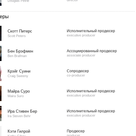
director
Douglas Petrie
еры
Скотт Питерс
Исполнительный продюсер
executive producer
Scott Peters
Бен Брэфмен
Ассоциированный продюсер
associate producer
Ben Brafman
Крэйг Суини
Сопродюсер
co-producer
Craig Sweeny
Майра Суро
Исполнительный продюсер
executive producer
Maira Suro
Ира Стивен Бер
Исполнительный продюсер
executive producer
Ira Steven Behr
Кэти Гилрой
Продюсер
producer