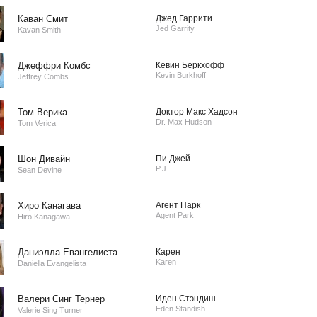
Каван Смит
Джед Гаррити
Jed Garrity
Kavan Smith
Джеффри Комбс
Кевин Беркхофф
Kevin Burkhoff
Jeffrey Combs
Том Верика
Доктор Макс Хадсон
Dr. Max Hudson
Tom Verica
Шон Дивайн
Пи Джей
P.J.
Sean Devine
Хиро Канагава
Агент Парк
Agent Park
Hiro Kanagawa
Даниэлла Евангелиста
Карен
Karen
Daniella Evangelista
Валери Синг Тернер
Иден Стэндиш
Eden Standish
Valerie Sing Turner