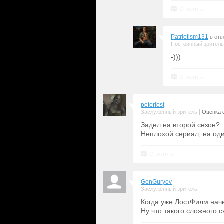
Ответить
Patriotism131
в отв
Постоянный зритель
-))).
Ответить
peterlost
|
Заслуженный зритель
Оценка с
Задел на второй сезон?
Неплохой сериал, на оди
Ответить
GenGuryev
Заслуженный зритель
Когда уже ЛостФилм начн
Ну что такого сложного с