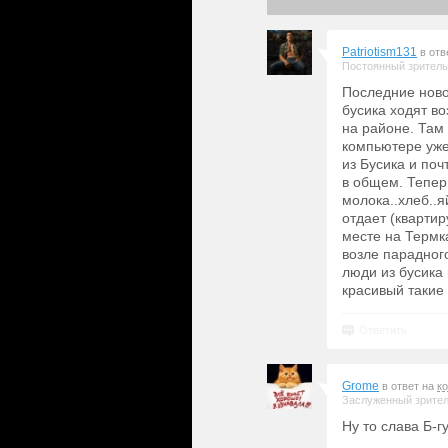
Patriotism131
в отв
Постоянный зритель
Последние ново
бусика ходят во
на районе. Там 
компьютере уже
из Бусика и поч
в общем. Теперь
молока..хлеб..я
отдает (квартир
месте на Термк
возле парадного
люди из бусика 
красивый такие 
Ответить
Grome
в ответ на
к
Заслуженный зрите
Ну то слава Б-гу