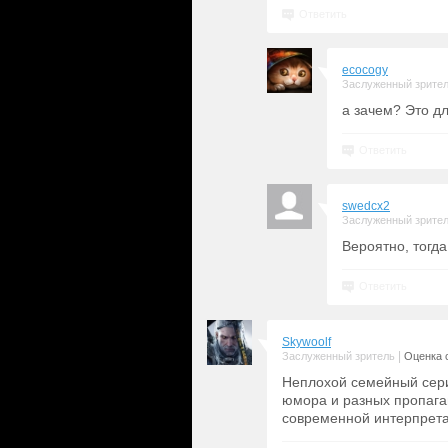
Ответить
ecocogy
Заслуженный зрите
а зачем? Это д
Ответить
swedcx2
Заслуженный зрите
Вероятно, тогда 
Ответить
Skywoolf
|
Заслуженный зритель
Оценка с
Неплохой семейный сериа
юмора и разных пропаган
современной интерпрета