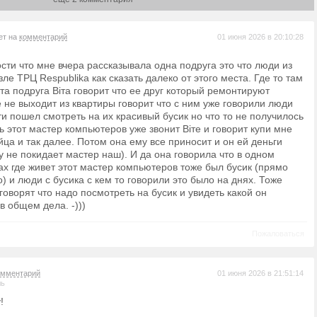
ет на
комментарий
01 июня 2026 в 20:10:28
сти что мне вчера рассказывала одна подруга это что люди из
зле ТРЦ Respublika как сказать далеко от этого места. Где то там
та подруга Віта говорит что ее друг который ремонтируют
 не выходит из квартиры говорит что с ним уже говорили люди
ти пошел смотреть на их красивый бусик но что то не получилось
 этот мастер компьютеров уже звонит Віте и говорит купи мне
йца и так далее. Потом она ему все приносит и он ей деньги
у не покидает мастер наш). И да она говорила что в одном
ах где живет этот мастер компьютеров тоже был бусик (прямо
) и люди с бусика с кем то говорили это было на днях. Тоже
говорят что надо посмотреть на бусик и увидеть какой он
в общем дела. -)))
Пожаловаться
омментарий
01 июня 2026 в 21:51:14
ль
!