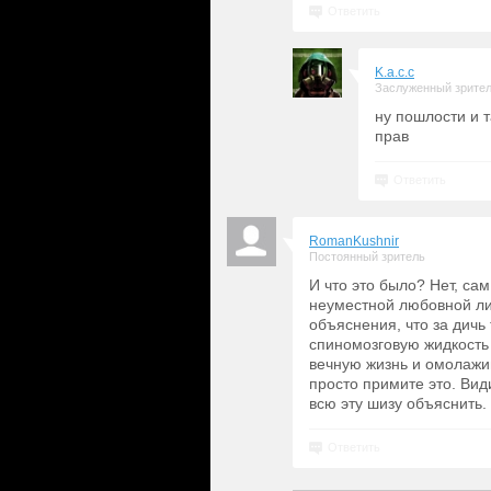
Ответить
K.a.c.c
Заслуженный зрите
ну пошлости и 
прав
Ответить
RomanKushnir
Постоянный зритель
И что это было? Нет, са
неуместной любовной лин
объяснения, что за дичь 
спиномозговую жидкость 
вечную жизнь и омолажи
просто примите это. Вид
всю эту шизу объяснить.
Ответить