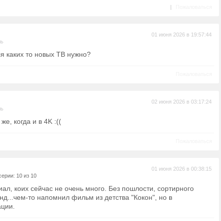
|
Пожаловаться
01 июня 2026 в 19:57:44
ль
ля каких то новых ТВ нужно?
Пожаловаться
02 июня 2026 в 03:17:24
ль
же, когда и в 4K :((
Пожаловаться
01 июня 2026 в 00:38:15
ерии: 10 из 10
л, коих сейчас не очень много. Без пошлости, сортирного
д...чем-то напомнил фильм из детства "Кокон", но в
ции.