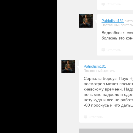
Ответить
Patriotism131
в отв
Постоянный зритель
Видеоблог я со
болезнь это кон
Ответить
Patriotism131
Постоянный зритель
Сериалы Бороуз, Паук-Ну
посмотрел может посмот
киевскому времени. Надо
ночь мне надоело я сдела
нету куда и все не работа
-00 проснусь и что даль
Ответить