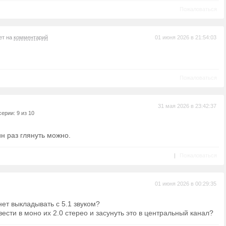
Пожаловаться
ет на
комментарий
01 июня 2026 в 21:54:03
Пожаловаться
31 мая 2026 в 23:42:37
ерии: 9 из 10
н раз глянуть можно.
|
Пожаловаться
01 июня 2026 в 00:29:35
ет выкладывать с 5.1 звуком?
вести в моно их 2.0 стерео и засунуть это в центральный канал?