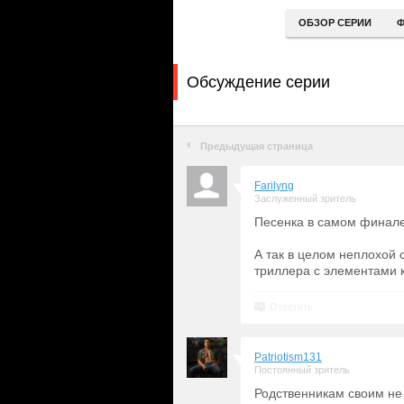
ОБЗОР СЕРИИ
Ф
Обсуждение серии
Предыдущая страница
Farilyng
Заслуженный зритель
Песенка в самом финале
А так в целом неплохой
триллера с элементами 
Ответить
Patriotism131
Постоянный зритель
Родственникам своим не