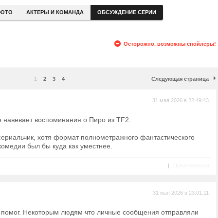
ОТО
АКТЕРЫ И КОМАНДА
ОБСУЖДЕНИЕ СЕРИИ
Осторожно, возможны спойлеры!
1
2
3
4
Следующая страница
31 мая 2026 в 22:49:43
 навевает воспоминания о Пиро из TF2.
 сериальчик, хотя формат полнометражного фантастического
комедии был бы куда как уместнее.
|
Пожаловаться
31 мая 2026 в 23:01:11
 помог. Некоторым людям что личные сообщения отправляли