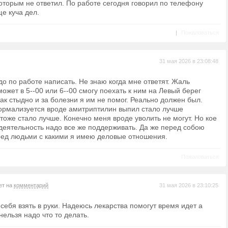
оторым не ответил. По работе сегодня говорил по телефону
е куча дел.
|
Пожаловаться
31 мая 2026 в 23:08:48
адо по работе написать. Не знаю когда мне ответят. Жаль
ожет в 5--00 или 6--00 смогу поехать к ним на Левый берег
ак стыдно и за болезни я им не помог. Реально должен был.
ормализуется вроде амитриптилин выпил стало лучше
тоже стало лучше. Конечно меня вроде уволить не могут. Но кое
деятельность надо все же поддерживать. Да же перед собою
ред людьми с какими я имею деловые отношения.
Пожаловаться
ет на
комментарий
31 мая 2026 в 23:10:25
 себя взять в руки. Надеюсь лекарства помогут время идет а
 нельзя надо что то делать.