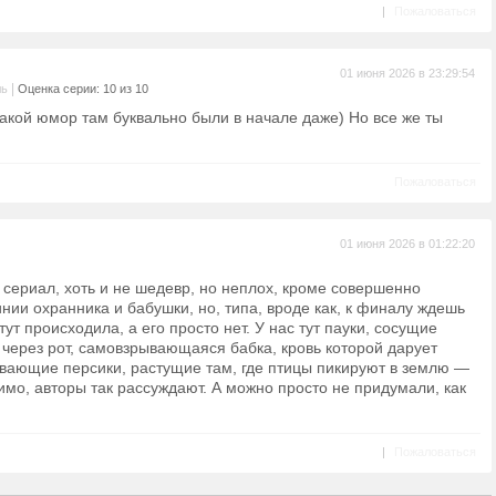
|
Пожаловаться
01 июня 2026 в 23:29:54
|
ль
Оценка серии: 10 из 10
такой юмор там буквально были в начале даже) Но все же ты
Пожаловаться
01 июня 2026 в 01:22:20
м сериал, хоть и не шедевр, но неплох, кроме совершенно
ии охранника и бабушки, но, типа, вроде как, к финалу ждешь
тут происходила, а его просто нет. У нас тут пауки, сосущие
через рот, самовзрывающаяся бабка, кровь которой дарует
вающие персики, растущие там, где птицы пикируют в землю —
имо, авторы так рассуждают. А можно просто не придумали, как
|
Пожаловаться