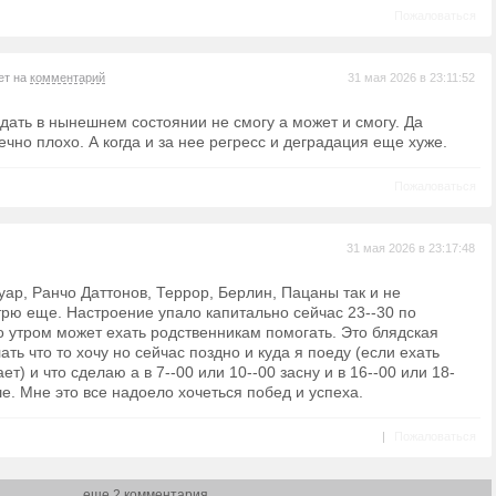
Пожаловаться
ет на
комментарий
31 мая 2026 в 23:11:52
здать в нынешнем состоянии не смогу а может и смогу. Да
ечно плохо. А когда и за нее регресс и деградация еще хуже.
Пожаловаться
31 мая 2026 в 23:17:48
ар, Ранчо Даттонов, Террор, Берлин, Пацаны так и не
рю еще. Настроение упало капитально сейчас 23--30 по
 утром может ехать родственникам помогать. Это блядская
ть что то хочу но сейчас поздно и куда я поеду (если ехать
ет) и что сделаю а в 7--00 или 10--00 засну и в 16--00 или 18-
ше. Мне это все надоело хочеться побед и успеха.
|
Пожаловаться
еще 2 комментария