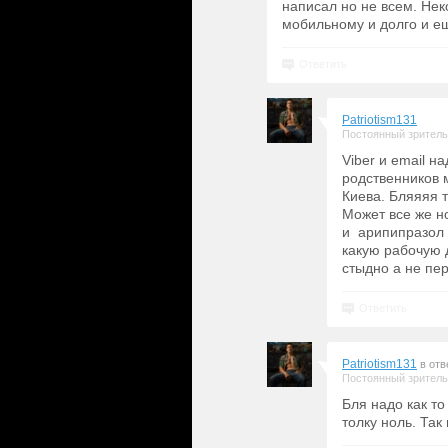
написал но не всем. Нек
мобильному и долго и ещ
Ответить
Patriotism131
Постоянный зритель
Viber и email н
родственников м
Киева. Бляяяя т
Может все же н
и арипипразол 
какую рабочую 
стыдно а не пе
Ответить
Patriotism131
в отв
Постоянный зритель
Бля надо как то
толку ноль. Так