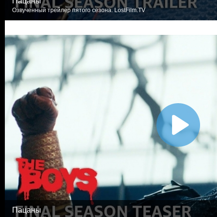
Пацаны
Озвученный трейлер пятого сезона. LostFilm.TV
Пацаны