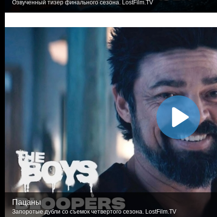
Озвученный тизер финального сезона. LostFilm.TV
Пацаны
Запоротые дубли со съемок четвертого сезона. LostFilm.TV