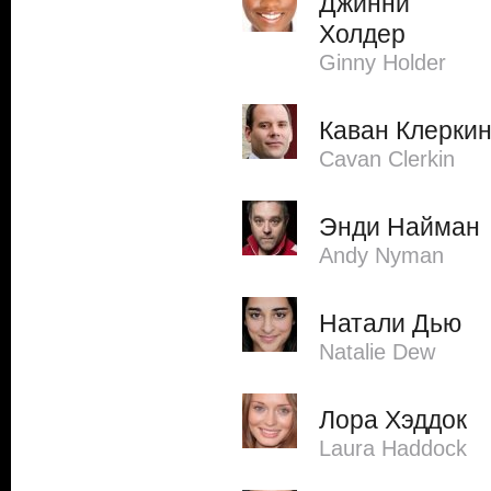
Джинни
Холдер
Ginny Holder
Каван Клерки
Cavan Clerkin
Энди Найман
Andy Nyman
Натали Дью
Natalie Dew
Лора Хэддок
Laura Haddock