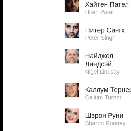
Хайтен Пател
Hiten Patel
Питер Сингх
Peter Singh
Найджел
Линдсэй
Nigel Lindsay
Каллум Терне
Callum Turner
Шэрон Руни
Sharon Rooney