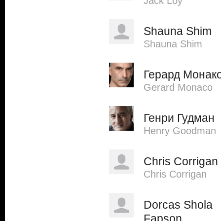
Jack Loy
Shauna Shim
Shauna Shim
Герард Монак
Gerard Monaco
Генри Гудман
Henry Goodman
Chris Corrigan
Chris Corrigan
Dorcas Shola
Fapson