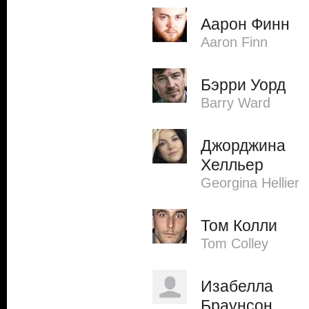
Аарон Финн
Aaron Finn
Бэрри Уорд
Barry Ward
Джорджина
Хелльер
Georgina Hellier
Том Колли
Tom Colley
Изабелла
Браунсон