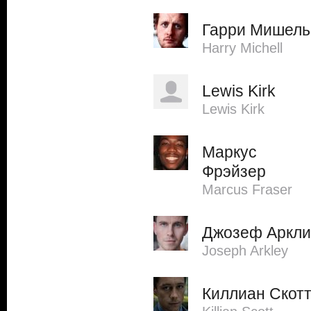
Гарри Мишель
Harry Michell
Lewis Kirk
Lewis Kirk
Маркус
Фрэйзер
Marcus Fraser
Джозеф Аркли
Joseph Arkley
Киллиан Скот