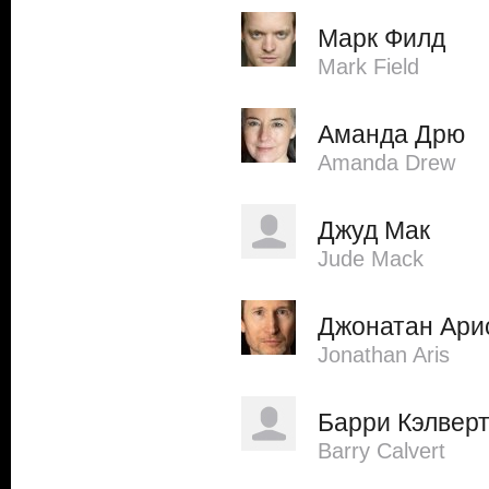
Марк Филд
Mark Field
Аманда Дрю
Amanda Drew
Джуд Мак
Jude Mack
Джонатан Ари
Jonathan Aris
Барри Кэлвер
Barry Calvert