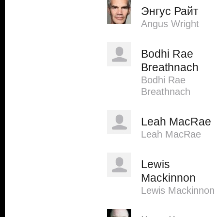
Энгус Райт
Angus Wright
Bodhi Rae
Breathnach
Bodhi Rae
Breathnach
Leah MacRae
Leah MacRae
Lewis
Mackinnon
Lewis Mackinnon