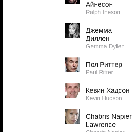
Айнесон
Ralph Ineson
Джемма
Диллен
Gemma Dyllen
Пол Риттер
Paul Ritter
Кевин Хадсон
Kevin Hudson
Chabris Napier
Lawrence