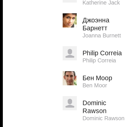
Katherine Jack
Джоэнна
Барнетт
Joanna Burnett
Philip Correia
Philip Correia
Бен Моор
Ben Moor
Dominic
Rawson
Dominic Rawson