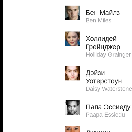
Бен Майлз
Ben Miles
Холлидей
Грейнджер
Holliday Grainger
Дэйзи
Уотерстоун
Daisy Waterstone
Папа Эссиеду
Paapa Essiedu