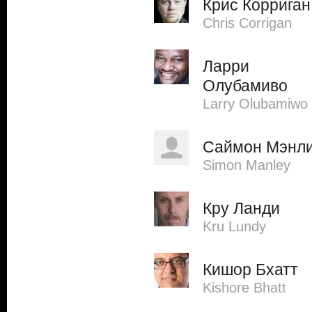
Крис Корриган
Chris Corrigan
Ларри
Олубамиво
Larry Olubamiwo
Саймон Мэнл
Simon Manley
Кру Ланди
Kru Lundy
Кишор Бхатт
Kishore Bhatt