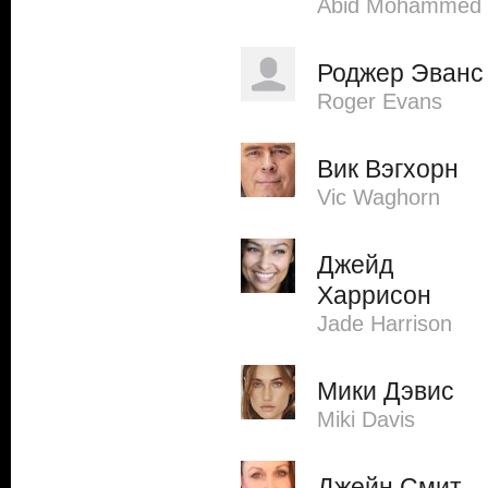
Abid Mohammed
Роджер Эванс
Roger Evans
Вик Вэгхорн
Vic Waghorn
Джейд
Харрисон
Jade Harrison
Мики Дэвис
Miki Davis
Джейн Смит