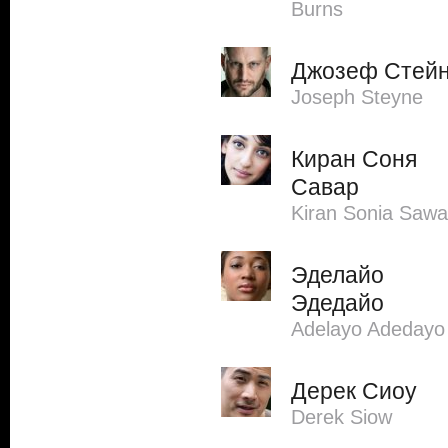
Burns
Джозеф Стей
Joseph Steyne
Киран Соня
Савар
Kiran Sonia Sawa
Эделайо
Эдедайо
Adelayo Adedayo
Дерек Сиоу
Derek Siow