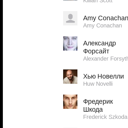
Killian Scott
Amy Conacha
Amy Conachan
Александр
Форсайт
Alexander Forsyt
Хью Новелли
Huw Novelli
Фредерик
Шкода
Frederick Szkoda