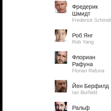
Фредерик
Шмидт
Frederick Schmid
Роб Янг
Rob Yang
Флориан
Рафуна
Florian Rafuna
Йен Берфилд
Ian Burfield
Ральф