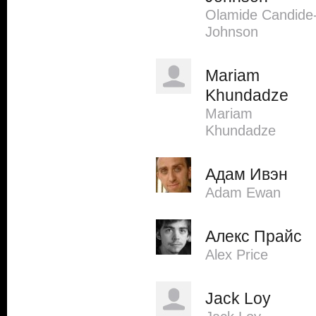
Olamide Candide
Johnson
Mariam
Khundadze
Mariam
Khundadze
Адам Ивэн
Adam Ewan
Алекс Прайс
Alex Price
Jack Loy