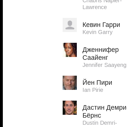
Chabris Napier-
Lawrence
Кевин Гарри
Kevin Garry
Дженнифер
Саайенг
Jennifer Saayeng
Йен Пири
Ian Pirie
Дастин Демри
Бёрнс
Dustin Demri-