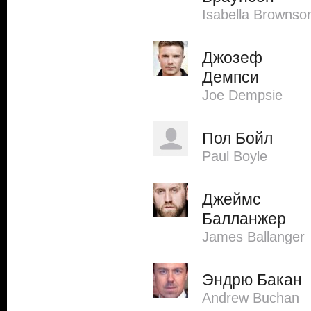
Isabella Brownso
Джозеф
Демпси
Joe Dempsie
Пол Бойл
Paul Boyle
Джеймс
Балланжер
James Ballanger
Эндрю Бакан
Andrew Buchan