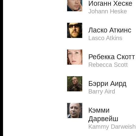
Иоганн Хеске
Johann Heske
Ласко Аткинс
Lasco Atkins
Ребекка Скотт
Rebecca Scott
Бэрри Аирд
Barry Aird
Кэмми
Дарвейш
Kammy Darweish