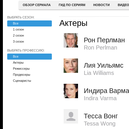
ОБЗОР СЕРИАЛА
ГИД ПО СЕРИЯМ
НОВОСТИ
ВИДЕ
ВЫБРАТЬ СЕЗОН:
Актеры
Все
1 сезон
2 сезон
Рон Перлман
3 сезон
Ron Perlman
ВЫБРАТЬ ПРОФЕССИЮ:
Все
Актеры
Лия Уильямс
Режиссеры
Lia Williams
Продюсеры
Сценаристы
Индира Варм
Indira Varma
Тесса Вонг
Tessa Wong