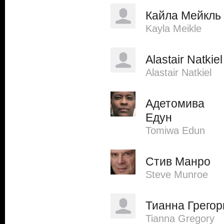
Кайла Мейкль
Kayla Meikle
Alastair Natkiel
Alastair Natkiel
Адетомива
Едун
Tomiwa Edun
Стив Манро
Steve Munroe
Тианна Грегор
Tianna Gregory