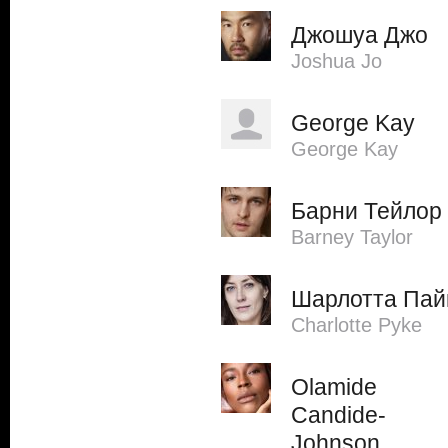
Джошуа Джо
Joshua Jo
George Kay
George Kay
Барни Тейлор
Barney Taylor
Шарлотта Пай
Charlotte Pyke
Olamide
Candide-
Johnson