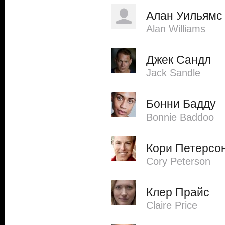
Алан Уильямс
Alan Williams
Джек Сандл
Jack Sandle
Бонни Бадду
Bonnie Baddoo
Кори Петерсо
Cory Peterson
Клер Прайс
Claire Price