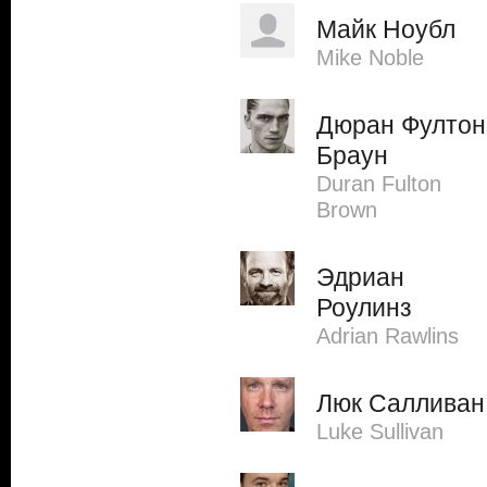
Майк Ноубл
Mike Noble
Дюран Фултон
Браун
Duran Fulton
Brown
Эдриан
Роулинз
Adrian Rawlins
Люк Салливан
Luke Sullivan