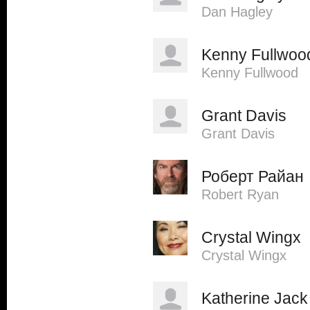
Dan Hagley
Kenny Fullwoo
Kenny Fullwood
Grant Davis
Grant Davis
Роберт Райан
Robert Ryan
Crystal Wingx
Crystal Wingx
Katherine Jack