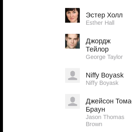
Эстер Холл
Esther Hall
Джордж
Тейлор
George Taylor
Niffy Boyask
Niffy Boyask
Джейсон Тома
Браун
Jason Thomas
Brown