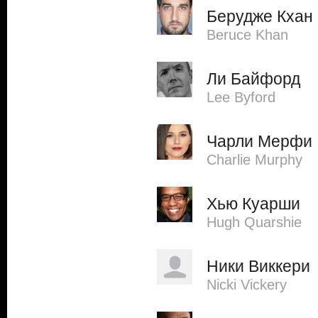
Берудже Кхан
Beruce Khan
Ли Байфорд
Lee Byford
Чарли Мерфи
Charlie Murphy
Хью Куарши
Hugh Quarshie
Ники Виккери
Nicki Vickery