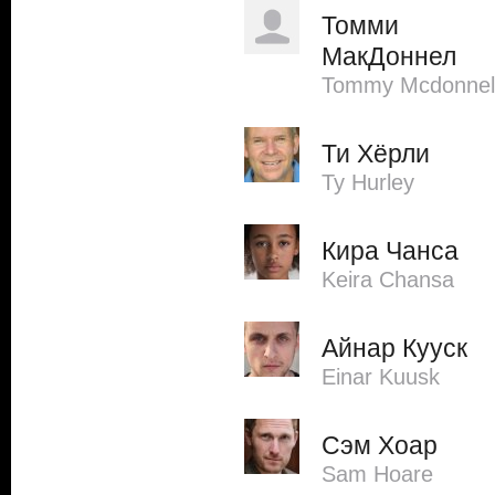
Томми
МакДоннел
Tommy Mcdonnel
Ти Хёрли
Ty Hurley
Кира Чанса
Keira Chansa
Айнар Кууск
Einar Kuusk
Сэм Хоар
Sam Hoare