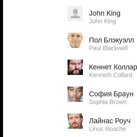
John King
John King
Пол Блэкуэлл
Paul Blackwell
Кеннет Колла
Kenneth Collard
София Браун
Sophia Brown
Лайнас Роуч
Linus Roache