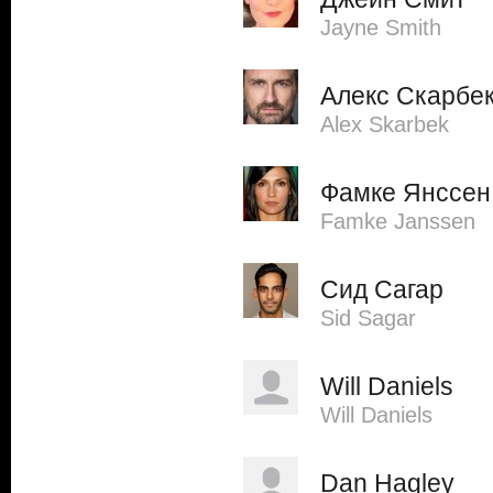
Jayne Smith
Алекс Скарбе
Alex Skarbek
Фамке Янссен
Famke Janssen
Сид Сагар
Sid Sagar
Will Daniels
Will Daniels
Dan Hagley