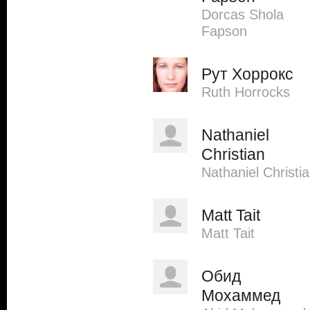
Dorcas Shola
Fapson
Рут Хоррокс
Ruth Horrocks
Nathaniel
Christian
Nathaniel Christi
Matt Tait
Matt Tait
Обид
Мохаммед