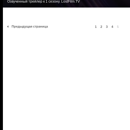
Озвученный трейлер к 1 сезону. LostFilm.TV
Предыдущая страница
1
2
3
4
5