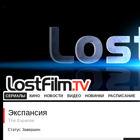
СЕРИАЛЫ
КИНО
НОВОСТИ
ВИДЕО
НОВИНКИ
РАСПИСАНИЕ
Экспансия
The Expanse
Статус: Завершен