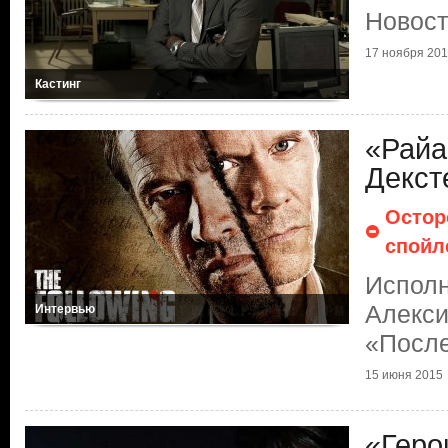
Новост
17 ноября 20
Кастинг
«Райа
Декст
Остор
спойл
Испол
Алекси
Интервью
«Посл
15 июня 2015
«Геро