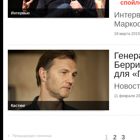
спойл
Интерв
Интервью
Маркос
18 марта 2015
Генер
Берри
для «
Новост
11 февраля 2
Кастинг
Предыдущая страница
1
2
3