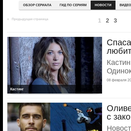
ОБЗОР СЕРИАЛА
ГИД ПО СЕРИЯМ
НОВОСТИ
ВИДЕ
Предыдущая страница
1
2
3
Спаса
люби
Кастин
Одинок
08 февраля 2
Кастинг
Оливе
с зак
Новост