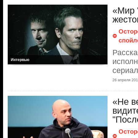
«Мир 
жесто
Остор
спойл
Расска
исполн
Интервью
сериал
26 апреля 20
«Не в
видит
"Посл
Остор