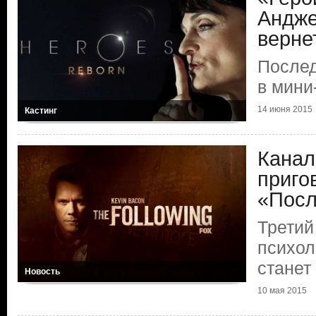
Андже
верне
Послед
в мини
14 июня 2015
Кастинг
Канал
приго
«Посл
Третий
психол
станет
Новость
10 мая 2015