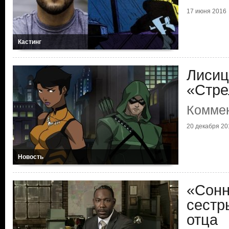
17 июня 2016
Кастинг
Лисиц
«Стре
Коммен
20 декабря 20
Новость
«Сонн
сестр
отца