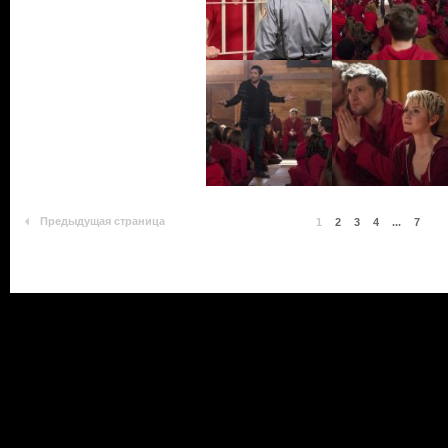
Предыдущая страница
1
2
3
4
...
7