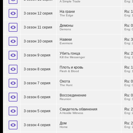
A Simple Trade
Eng: 
На грани
Ru:
1
3 сезон 12 серия
The Edge
Eng: 
Демоны
Ru:
0
3 сезон 11 серия
Demons
Eng: 
Навеки
Ru:
3
3 сезон 10 серия
Evermore
Eng: 
Убить гонца
Ru:
2
3 сезон 9 серия
Kill the Messenger
Eng: 
Плоть и кровь
Ru:
1
3 сезон 8 серия
Flesh & Blood
Eng: 
Охота
Ru:
0
3 сезон 7 серия
The Hunt
Eng: 
Воссоединение
Ru:
0
3 сезон 6 серия
Reunion
Eng: 
Свидетель обвинения
Ru:
2
3 сезон 5 серия
A Hostile Witness
Eng: 
Дом
Ru:
2
3 сезон 4 серия
Home
Eng: 