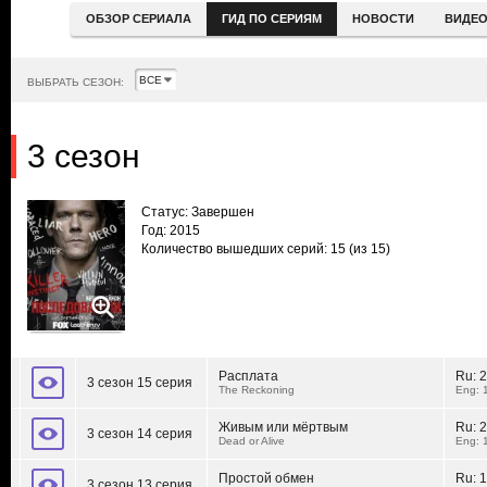
ОБЗОР СЕРИАЛА
ГИД ПО СЕРИЯМ
НОВОСТИ
ВИДЕ
ВЫБРАТЬ СЕЗОН:
3 сезон
Статус: Завершен
Год: 2015
Количество вышедших серий: 15
(из 15)
Расплата
Ru:
2
3 сезон 15 серия
The Reckoning
Eng: 
Живым или мёртвым
Ru:
2
3 сезон 14 серия
Dead or Alive
Eng: 
Простой обмен
Ru:
1
3 сезон 13 серия