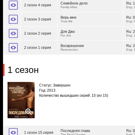
Семейное дело
Ru:
1
2 сезон 4 серия
Family Affair
Eng: 
Верь мне
Ru:
0
2 сезон 3 серия
Trust Me
Eng: 
Для Джо
Ru:
2
2 сезон 2 серия
For Joe
Eng: 
Воскрешение
Ru:
2
2 сезон 1 серия
Resurrection
Eng: 
1 сезон
Статус: Завершен
Год: 2013
Количество вышедших серий: 15
(из 15)
Последняя глава
Ru:
0
1 сезон 15 серия
The Final Chapter
Eng: 