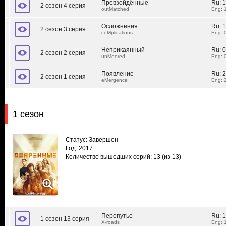
Превзойдённые
Ru:
1
2 сезон 4 серия
outMatched
Eng: 
Осложнения
Ru:
1
2 сезон 3 серия
coMplications
Eng: 
Неприкаянный
Ru:
0
2 сезон 2 серия
unMoored
Eng: 
Появление
Ru:
2
2 сезон 1 серия
eMergence
Eng: 
1 сезон
Статус: Завершен
Год: 2017
Количество вышедших серий: 13
(из 13)
Перепутье
Ru:
1
1 сезон 13 серия
X-roads
Eng: 