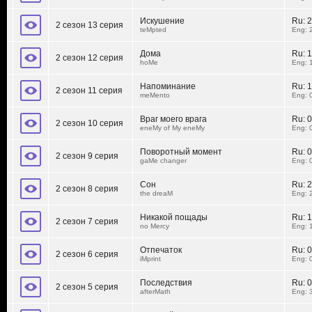
Искушение
Ru:
2
2 сезон 13 серия
teMpted
Eng: 
Дома
Ru:
1
2 сезон 12 серия
hoMe
Eng: 
Напоминание
Ru:
1
2 сезон 11 серия
meMento
Eng: 
Враг моего врага
Ru:
0
2 сезон 10 серия
eneMy of My eneMy
Eng: 
Поворотный момент
Ru:
0
2 сезон 9 серия
gaMe changer
Eng: 
Сон
Ru:
2
2 сезон 8 серия
the dreaM
Eng: 
Никакой пощады
Ru:
1
2 сезон 7 серия
no Mercy
Eng: 
Отпечаток
Ru:
0
2 сезон 6 серия
iMprint
Eng: 
Последствия
Ru:
0
2 сезон 5 серия
afterMath
Eng: 