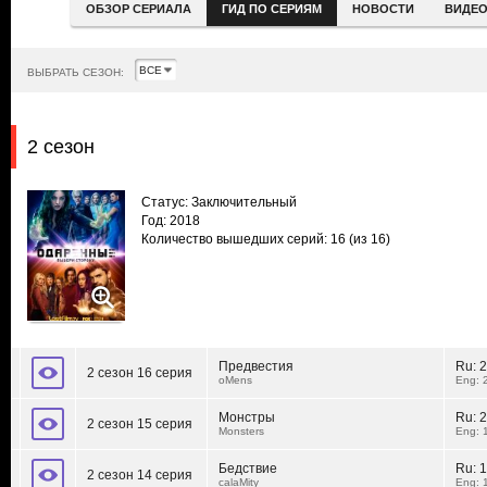
ОБЗОР СЕРИАЛА
ГИД ПО СЕРИЯМ
НОВОСТИ
ВИДЕ
ВЫБРАТЬ СЕЗОН:
2 сезон
Статус: Заключительный
Год: 2018
Количество вышедших серий: 16
(из 16)
Предвестия
Ru:
2
2 сезон 16 серия
oMens
Eng: 
Монстры
Ru:
2
2 сезон 15 серия
Monsters
Eng: 
Бедствие
Ru:
1
2 сезон 14 серия
calaMity
Eng: 