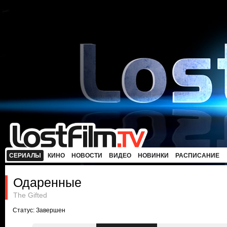
СЕРИАЛЫ
КИНО
НОВОСТИ
ВИДЕО
НОВИНКИ
РАСПИСАНИЕ
Одаренные
The Gifted
Статус: Завершен