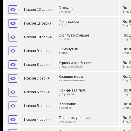
Эвакуация
Ru:
1
1 сезон 12 серия
eXtraction
Eng: 
Три в одном
Ru:
0
1 сезон 11 серия
3 X 1
Eng: 
Эксплуатируемые
Ru:
1
1 сезон 10 серия
eXploited
Eng: 
Обманутые
Ru:
0
1 сезон 9 серия
outfoX
Eng: 
Угроза истребления
Ru:
2
1 сезон 8 серия
threat of eXtinction
Eng: 
Крайние меры
Ru:
1
1 сезон 7 серия
eXtreme measures
Eng: 
Прикрывая тыл
Ru:
0
1 сезон 6 серия
got your siX
Eng: 
В западне
Ru:
0
1 сезон 5 серия
boXed in
Eng: 
План отступления
Ru:
2
1 сезон 4 серия
eXit strategy
Eng: 