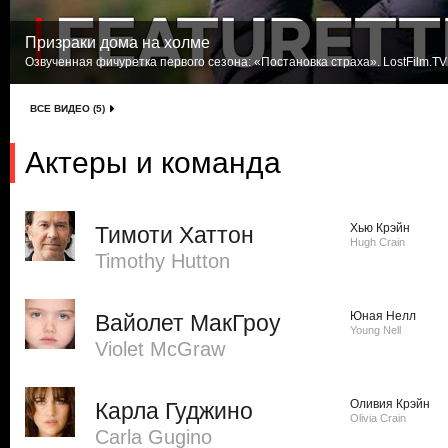
Призраки дома на холме
Озвученная фичуретка первого сезона: «Постановка страха». LostFilm.TV
ВСЕ ВИДЕО (5)
Актеры и команда
Хью Крэйн
Тимоти Хаттон
Hugh Crain
Timothy Hutton
Юная Нелл
Вайолет МакГроу
Young Nell
Violet McGraw
Оливия Крэйн
Карла Гуджино
Olivia Crain
Carla Gugino