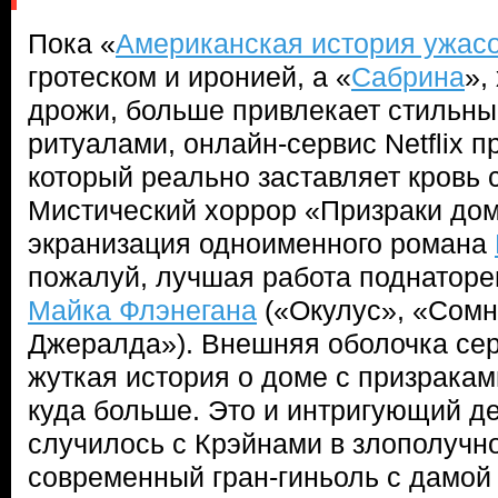
Пока «
Американская история ужас
гротеском и иронией, а «
Сабрина
»,
дрожи, больше привлекает стильн
ритуалами, онлайн-сервис Netflix п
который реально заставляет кровь 
Мистический хоррор «Призраки дом
экранизация одноименного романа
пожалуй, лучшая работа поднаторе
Майка Флэнегана
(«Окулус», «Сомн
Джералда»). Внешняя оболочка се
жуткая история о доме с призраками
куда больше. Это и интригующий дет
случилось с Крэйнами в злополучно
современный гран-гиньоль с дамой