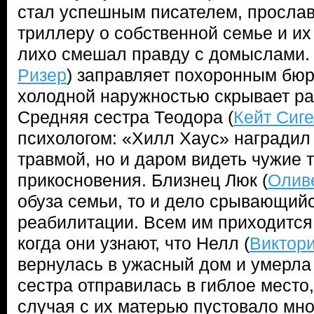
стал успешным писателем, просла
триллеру о собственной семье и их
лихо смешал правду с домыслами.
Ризер
) заправляет похоронным бюр
холодной наружностью скрывает ра
Средняя сестра Теодора (
Кейт Сиг
психологом: «Хилл Хаус» наградил 
травмой, но и даром видеть чужие 
прикосновения. Близнец Люк (
Олив
обуза семьи, то и дело срывающий
реабилитации. Всем им приходится 
когда они узнают, что Нелл (
Виктор
вернулась в ужасный дом и умерла 
сестра отправилась в гиблое место
случая с их матерью пустовало мно