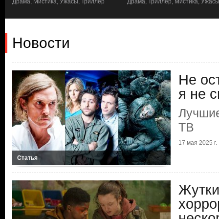
а,
Драма, Мистика, Ужасы, Триллер
Драма, Триллер, Мистика, Ужас
Новости
Не ос
я не 
Лучшие
ТВ
17 мая 2025 г.
Статья
Жутки
хорро
неско