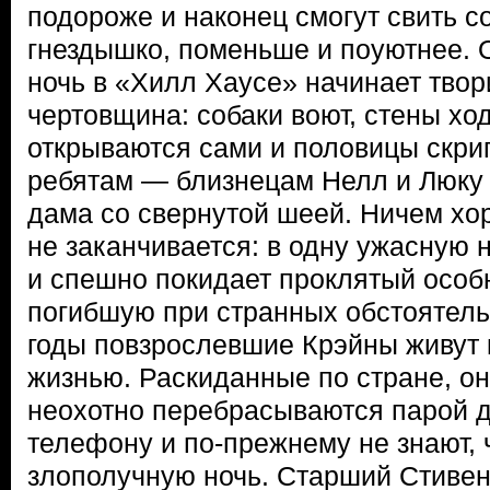
подороже и наконец смогут свить с
гнездышко, поменьше и поуютнее. 
ночь в «Хилл Хаусе» начинает тво
чертовщина: собаки воют, стены хо
открываются сами и половицы скри
ребятам — близнецам Нелл и Люку
дама со свернутой шеей. Ничем хо
не заканчивается: в одну ужасную 
и спешно покидает проклятый особн
погибшую при странных обстоятель
годы повзрослевшие Крэйны живут
жизнью. Раскиданные по стране, он
неохотно перебрасываются парой 
телефону и по-прежнему не знают, 
злополучную ночь. Старший Стивен