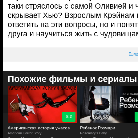
таки стряслось с самой Оливией и 
скрывает Хью? Взрослым Крэйнам п
ответить на эти вопросы, но и понят
друга и научиться жить с чудовища
Поде
Похожие фильмы и сериалы
8.2
Американская история ужасов
Ребенок Розмари
American Horror Story
Rosemary's Baby