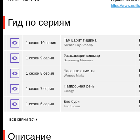
Рейтинг IMDb: 8.8
Официальный с
https://www.netfl
Гид по сериям
Там царит тишина
1 сезон 10 серия
Silence Lay Steadily
Ужасающий кошмар
1 сезон 9 серия
Screaming Meemies
Часовые отметки
1 сезон 8 серия
Witness Marks
Надгробная речь
1 сезон 7 серия
Eulogy
Две бури
1 сезон 6 серия
Two Storms
ВСЕ СЕРИИ (10)
Описание