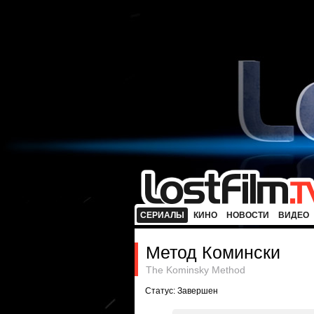
СЕРИАЛЫ
КИНО
НОВОСТИ
ВИДЕО
Метод Комински
The Kominsky Method
Статус: Завершен