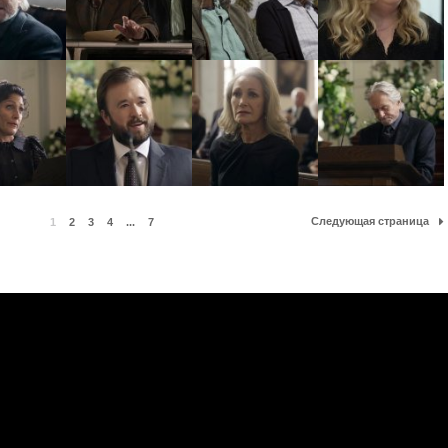
Следующая страница
1
2
3
4
...
7