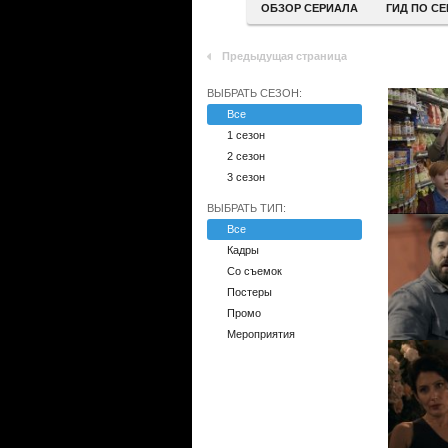
ОБЗОР СЕРИАЛА
ГИД ПО С
Предыдущая страница
ВЫБРАТЬ СЕЗОН:
Все
1 сезон
2 сезон
3 сезон
ВЫБРАТЬ ТИП:
Все
Кадры
Со съемок
Постеры
Промо
Мероприятия