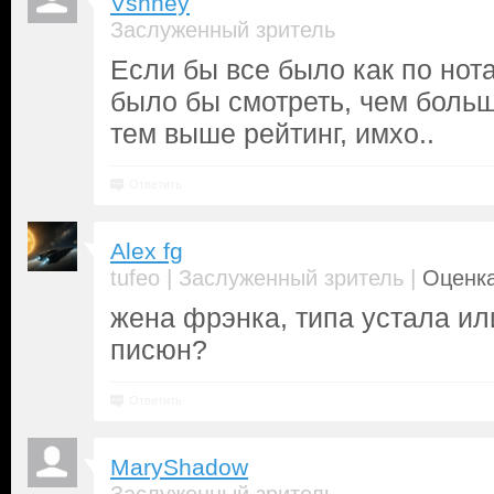
Vshney
Заслуженный зритель
Если бы все было как по нот
было бы смотреть, чем боль
тем выше рейтинг, имхо..
Ответить
Alex fg
|
|
tufeo
Заслуженный зритель
Оценка
жена фрэнка, типа устала ил
писюн?
Ответить
MaryShadow