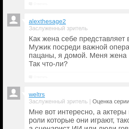
Ответить
alexthesage2
Заслуженный зритель
Как жена себе представляет 
Мужик посреди важной операц
пацаны, я домой. Меня жена н
Так что-ли?
Ответить
weltrs
|
Заслуженный зритель
Оценка серии
Мне вот интересно, а актеры
роли которые они играют, такое
а сценарист ИИ или люди гов