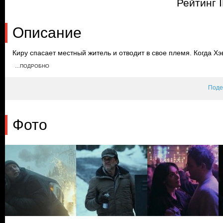
Рейтинг 
Описание
Киру спасает местный житель и отводит в свое племя. Когда Хэ
о его секрете по громкой связи, полицейские отслеживают его 
…ПОДРОБНО
найдена, а Люк пропал, Фрэнк бросает все силы на его поиски, 
кто из заключенных его похитил.
Поде
Фото