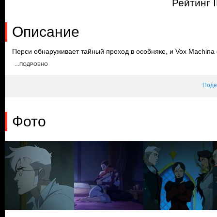
Рейтинг 
Описание
Перси обнаруживает тайный проход в особняке, и Vox Machina
подвала. Тринкет и Тэрион остаются наверху лестницы и вскор
…ПОДРОБНО
временем Килет открывает тайну о её возлюбленном и вскоре у
исцелить любые раны.
Поде
Фото