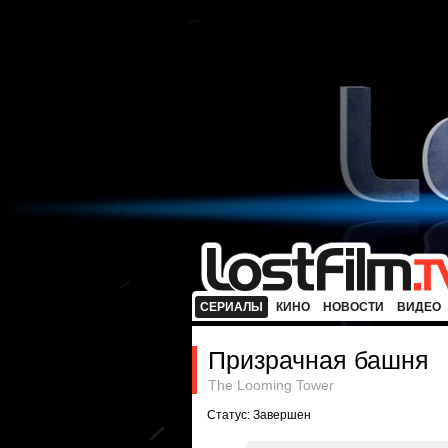
СЕРИАЛЫ
КИНО
НОВОСТИ
ВИДЕО
Призрачная башня
The Looming Tower
Статус: Завершен