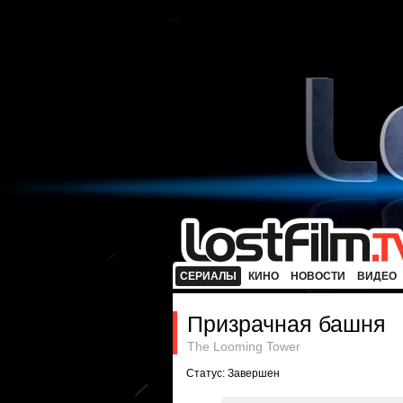
СЕРИАЛЫ
КИНО
НОВОСТИ
ВИДЕО
Призрачная башня
The Looming Tower
Статус: Завершен