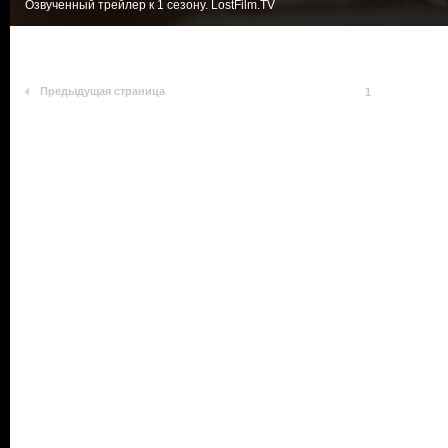
Озвученный трейлер к 1 сезону. LostFilm.TV
Предыдущая страница
1