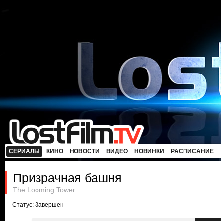
СЕРИАЛЫ
КИНО
НОВОСТИ
ВИДЕО
НОВИНКИ
РАСПИСАНИЕ
Призрачная башня
The Looming Tower
Статус: Завершен