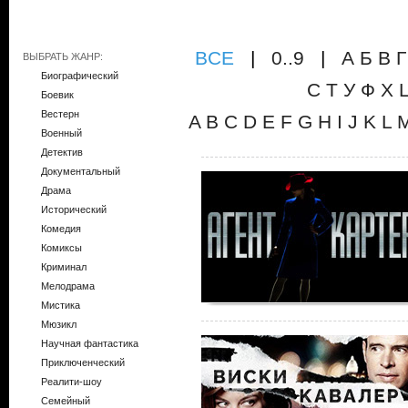
ВCE
|
0..9
|
А
Б
В
Г
ВЫБРАТЬ ЖАНР:
Биографический
С
Т
У
Ф
Х
Боевик
Вестерн
A
B
C
D
E
F
G
H
I
J
K
L
Военный
Детектив
Документальный
Драма
Исторический
Комедия
Комиксы
Криминал
Мелодрама
Мистика
Мюзикл
Научная фантастика
Приключенческий
Реалити-шоу
Семейный