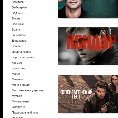
Вампиры
Веб-сериал
Ведьмы
Викинги
Военные
Врачи
Гангстеры
Динозавры
Зомби
Инопланетяне
Короткометражка
Космос
Кроссовер
Магия
Маньяки
Мини-сериал
Мистические существа
Музыка
Мультфильм
Оборотни
Параллельный мир