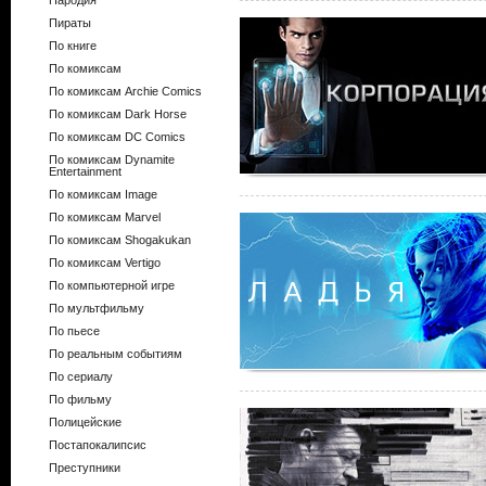
Пародия
Пираты
По книге
По комиксам
По комиксам Archie Comics
По комиксам Dark Horse
По комиксам DC Comics
По комиксам Dynamite
Entertainment
По комиксам Image
По комиксам Marvel
По комиксам Shogakukan
По комиксам Vertigo
По компьютерной игре
По мультфильму
По пьесе
По реальным событиям
По сериалу
По фильму
Полицейские
Постапокалипсис
Преступники