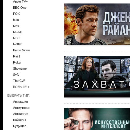
Apple TV+
BBC One
FOX
hulu
Max
MGM+
NBC
Netflix
Prime Video
Rai 1
Roku
Showtime
Syfy
The CW
БОЛЬШЕ
ВЫБРАТЬ ТИП:
Анимация
Антиутопия
Антология
Байкеры
Будущее