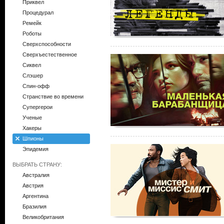
Приквел
Процедурал
Ремейк
Роботы
Сверхспособности
Сверхъестественное
Сиквел
Слэшер
Спин-офф
Странствие во времени
Супергерои
Ученые
Хакеры
Шпионы
Эпидемия
ВЫБРАТЬ СТРАНУ:
Австралия
Австрия
Аргентина
Бразилия
Великобритания