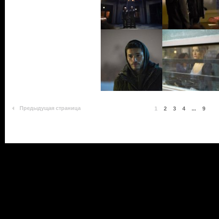
Предыдущая страница
1
2
3
4
...
9